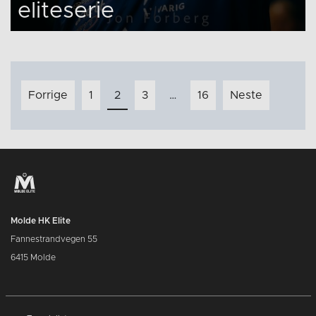
eliteserie
Innleggnavigasjon
Forrige
1
2
3
…
16
Neste
Molde HK Elite
Fannestrandvegen 55
6415 Molde