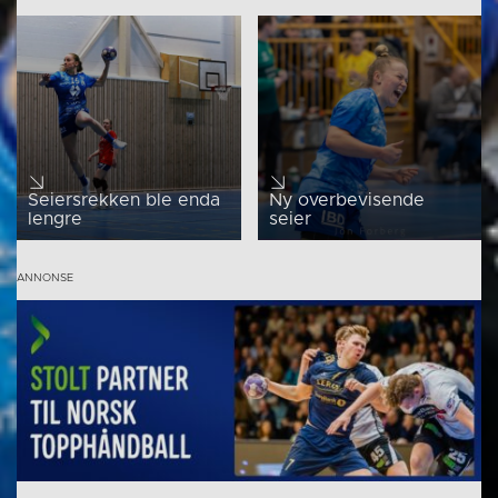
Seiersrekken ble enda
Ny overbevisende
lengre
seier