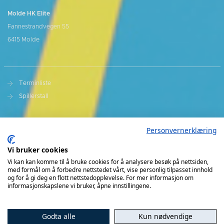
Molde HK Elite
Fannestrandvegen 55
6415 Molde
Terminliste
Spillerstall
Presseakkreditering
Personvernerklæring
Varslingsrutiner
Vi bruker cookies
Kjøp billetter
Vi kan kan komme til å bruke cookies for å analysere besøk på nettsiden,
med formål om å forbedre nettstedet vårt, vise personlig tilpasset innhold
Sesongkort
og for å gi deg en flott nettstedopplevelse. For mer informasjon om
informasjonskapslene vi bruker, åpne innstillingene.
Godta alle
Kun nødvendige