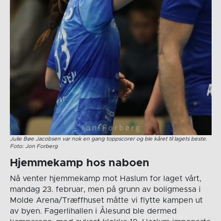
Julie Bøe Jacobsen var nok en gang toppscorer og ble kåret til lagets beste.
Foto: Jon Forberg
Hjemmekamp hos naboen
Nå venter hjemmekamp mot Haslum for laget vårt,
mandag 23. februar, men på grunn av boligmessa i
Molde Arena/Træffhuset måtte vi flytte kampen ut
av byen. Fagerlihallen i Ålesund ble dermed