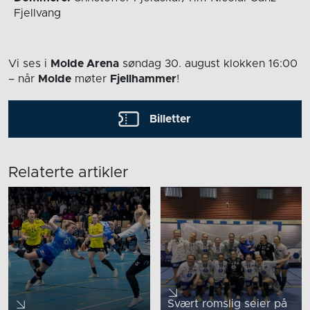
Fjellvang
Vi ses i
Molde Arena
søndag 30. august
klokken 16:00
– når
Molde
møter
Fjellhammer
!
Billetter
Relaterte artikler
Svært romslig seier på