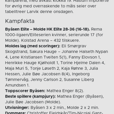
kamparena, med avkast klokka 19. Haslum imponerte
for øvrig med overraskende to måls seier over
tabelltreer Larvik denne onsdagen.
Kampfakta
Byåsen Elite – Molde HK Elite 28-36 (16-18).
Rema
1000-ligaen/Eliteserien kvinner, serierunde 17 (for
Molde). Kolstad Arena – 432 tilskuere.
Moldes lag (med scoringer):
Eli Smørgrav
Skogstrand, Sakura Hauge – Johanne Halseth Nypan
4, Lene Kristiansen Tveiten 5(1), Fanny Elovson 1,
Henrikke Hauge Kjølholdt 1, Torine Hjelme Dalen 4,
Maja Muri 5, Tonje Løseth 2, Kaja Røhne 3, Julia
Hessen, Julie Bøe Jacobsen 8(4), Ingeborg
Tømmervåg, Jenny Carlson 2, Susanne Liberg
Amundsen 1.
Toppscorer Byåsen:
Mathea Enger 8(2).
Beste spillere (kampjury):
Mathea Enger (Byåsen),
Julie Bøe Jacobsen (Molde).
Utvisninger:
Byåsen 3 x 2 min., Molde 2 x 2 min.
Dommere:
Christoffer Fjeldskår/Tim-Nicolai Ganz-