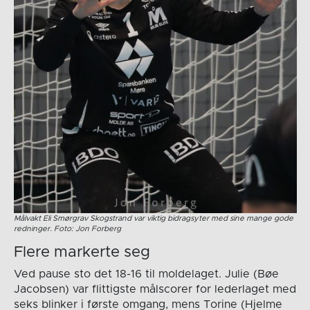
Målvakt Eli Smørgrav Skogstrand var viktig bidragsyter med sine mange gode
redninger. Foto: Jon Forberg
Flere markerte seg
Ved pause sto det 18-16 til moldelaget. Julie (Bøe
Jacobsen) var flittigste målscorer for lederlaget med
seks blinker i første omgang, mens Torine (Hjelme