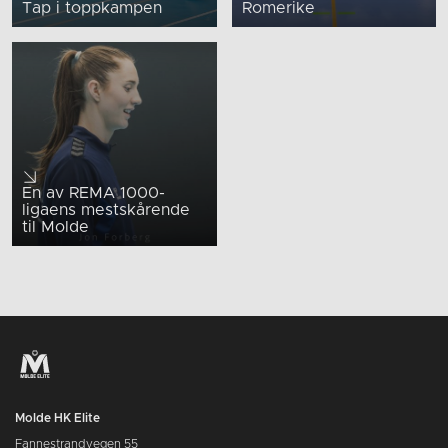
Tap i toppkampen
Romerike
En av REMA 1000-
ligaens mestskårende
til Molde
Molde HK Elite
Fannestrandvegen 55