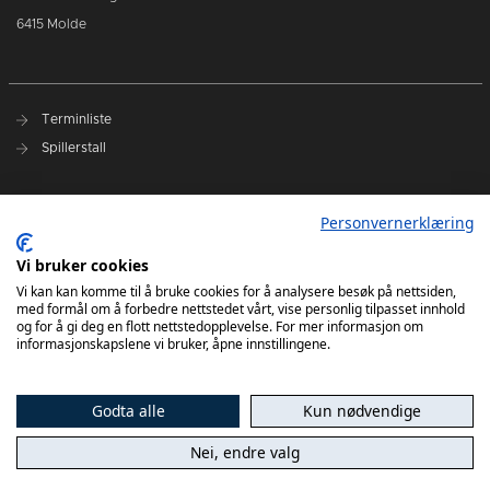
6415 Molde
Terminliste
Spillerstall
Presseakkreditering
Personvernerklæring
Varslingsrutiner
Vi bruker cookies
Kjøp billetter
Vi kan kan komme til å bruke cookies for å analysere besøk på nettsiden,
med formål om å forbedre nettstedet vårt, vise personlig tilpasset innhold
Sesongkort
og for å gi deg en flott nettstedopplevelse. For mer informasjon om
informasjonskapslene vi bruker, åpne innstillingene.
Godta alle
Kun nødvendige
Nei, endre valg