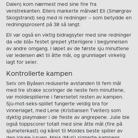
Dalen) kom nærmest med sine fire fra
venstrekanten. Ellers markerte målvakt Eli (Smørgrav
Skogstrand) seg med ni redninger – som betydde en
redningsprosent på 38 så langt.
Eli var også en viktig bidragsyter med sine redninger
da «de blå» festet grepet ytterligere i begynnelsen
av andre omgang. I løpet av de første sju minuttene
var ledelsen økt til åtte mål, og grunnlaget virkelig
lagt for seier.
Kontrollerte kampen
Selv om Byåsen reduserte avstanden til fem mål
med tre strake scoringer de neste fem minuttene,
var moldespillerne i førersetet resten av kampen.
Sju-mot-seks-spillet fungerte veldig bra for
vinnerlaget, med Lene (Kristiansen Tveiten) som
dyktig playmaker i de fleste av angrepene. Julie ble
også toppscorer totalt med sine åtte mål (fire på
sjumeterkast) og kåret til Moldes beste spiller av
den lokale juryen. Maja (Muri) signerte kampens