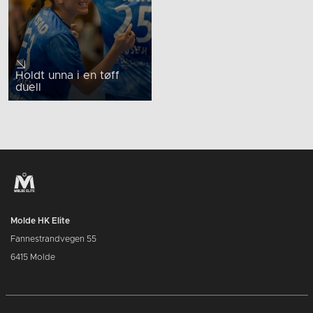
Holdt unna i en tøff
duell
Molde HK Elite
Fannestrandvegen 55
6415 Molde