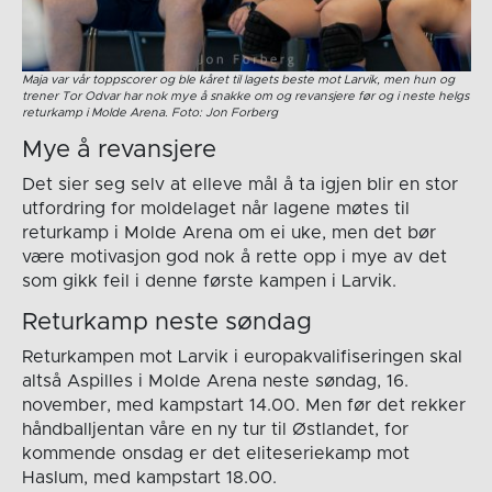
Maja var vår toppscorer og ble kåret til lagets beste mot Larvik, men hun og
trener Tor Odvar har nok mye å snakke om og revansjere før og i neste helgs
returkamp i Molde Arena. Foto: Jon Forberg
Mye å revansjere
Det sier seg selv at elleve mål å ta igjen blir en stor
utfordring for moldelaget når lagene møtes til
returkamp i Molde Arena om ei uke, men det bør
være motivasjon god nok å rette opp i mye av det
som gikk feil i denne første kampen i Larvik.
Returkamp neste søndag
Returkampen mot Larvik i europakvalifiseringen skal
altså Aspilles i Molde Arena neste søndag, 16.
november, med kampstart 14.00. Men før det rekker
håndballjentan våre en ny tur til Østlandet, for
kommende onsdag er det eliteseriekamp mot
Haslum, med kampstart 18.00.