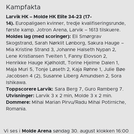
Kampfakta
Larvik HK – Molde HK Elite 34-23 (17-
14).
Europaligaen kvinner, tredje kvalifiseringsrunde,
første kamp. Jotron Arena, Larvik – 1613 tilskuere.
Moldes lag (med scoringer):
Eli Smørgrav
Skogstrand, Sarah Nørklit Lønborg, Sakura Hauge –
Mia Kristine Strand 3, Johanne Halseth Nypan 2,
Lene Kristiansen Tveiten 1, Fanny Elovson 2,
Henrikke Hauge Kjølholdt, Torine Hjelme Dalen 1,
Maja Muri 5, Tonje Løseth 2, Kaja Røhne 1, Julie Bøe
Jacobsen 4 (2), Susanne Liberg Amundsen 2, Sora
Ishikawa.
Toppscorere Larvik:
Sara Berg 7, Guro Ramberg 7.
Utvisninger:
Larvik 3 x 2 min, Molde 3 x 2 min.
Dommere:
Mihai Marian Pirvu/Radu Mihai Potirniche,
Romania.
Vi ses i
Molde Arena
søndag 30. august
klokken 16:00