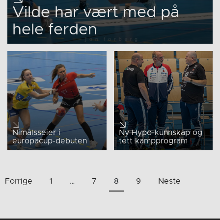
Vilde har vært med på
hele ferden
Nimålsseier i
Ny Hypo-kunnskap og
europacup-debuten
tett kampprogram
Sidepaginering
Forrige
1
…
7
8
9
Neste