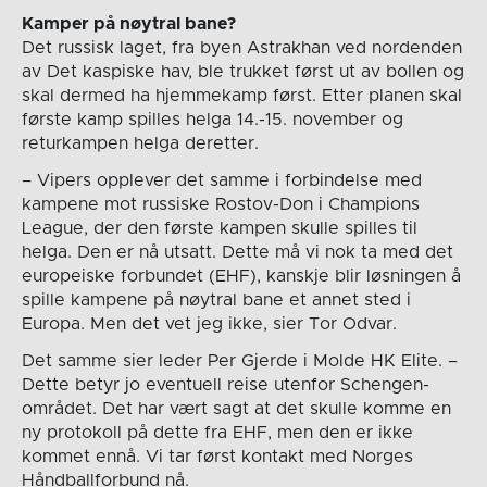
Kamper på nøytral bane?
Det russisk laget, fra byen Astrakhan ved nordenden
av Det kaspiske hav, ble trukket først ut av bollen og
skal dermed ha hjemmekamp først. Etter planen skal
første kamp spilles helga 14.-15. november og
returkampen helga deretter.
– Vipers opplever det samme i forbindelse med
kampene mot russiske Rostov-Don i Champions
League, der den første kampen skulle spilles til
helga. Den er nå utsatt. Dette må vi nok ta med det
europeiske forbundet (EHF), kanskje blir løsningen å
spille kampene på nøytral bane et annet sted i
Europa. Men det vet jeg ikke, sier Tor Odvar.
Det samme sier leder Per Gjerde i Molde HK Elite. –
Dette betyr jo eventuell reise utenfor Schengen-
området. Det har vært sagt at det skulle komme en
ny protokoll på dette fra EHF, men den er ikke
kommet ennå. Vi tar først kontakt med Norges
Håndballforbund nå.