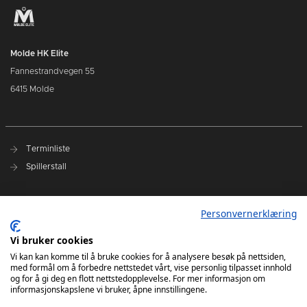
Molde HK Elite
Fannestrandvegen 55
6415 Molde
Terminliste
Spillerstall
Presseakkreditering
Personvernerklæring
Varslingsrutiner
Vi bruker cookies
Kjøp billetter
Vi kan kan komme til å bruke cookies for å analysere besøk på nettsiden,
med formål om å forbedre nettstedet vårt, vise personlig tilpasset innhold
Sesongkort
og for å gi deg en flott nettstedopplevelse. For mer informasjon om
informasjonskapslene vi bruker, åpne innstillingene.