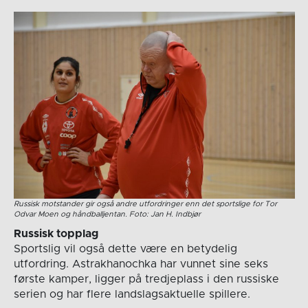
Russisk motstander gir også andre utfordringer enn det sportslige for Tor
Odvar Moen og håndballjentan. Foto: Jan H. Indbjør
Russisk topplag
Sportslig vil også dette være en betydelig
utfordring. Astrakhanochka har vunnet sine seks
første kamper, ligger på tredjeplass i den russiske
serien og har flere landslagsaktuelle spillere.