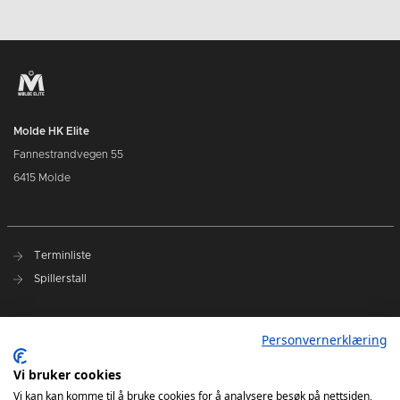
Molde HK Elite
Fannestrandvegen 55
6415 Molde
Terminliste
Spillerstall
Presseakkreditering
Personvernerklæring
Varslingsrutiner
Vi bruker cookies
Kjøp billetter
Vi kan kan komme til å bruke cookies for å analysere besøk på nettsiden,