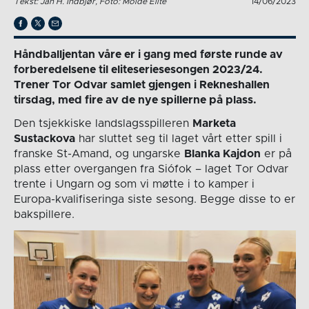
Tekst: Jan H. Indbjør, Foto: Molde Elite
14/06/2023
Håndballjentan våre er i gang med første runde av
forberedelsene til eliteseriesesongen 2023/24.
Trener Tor Odvar samlet gjengen i Rekneshallen
tirsdag, med fire av de nye spillerne på plass.
Den tsjekkiske landslagsspilleren
Marketa
Sustackova
har sluttet seg til laget vårt etter spill i
franske St-Amand, og ungarske
Blanka Kajdon
er på
plass etter overgangen fra Siófok – laget Tor Odvar
trente i Ungarn og som vi møtte i to kamper i
Europa-kvalifiseringa siste sesong. Begge disse to er
bakspillere.