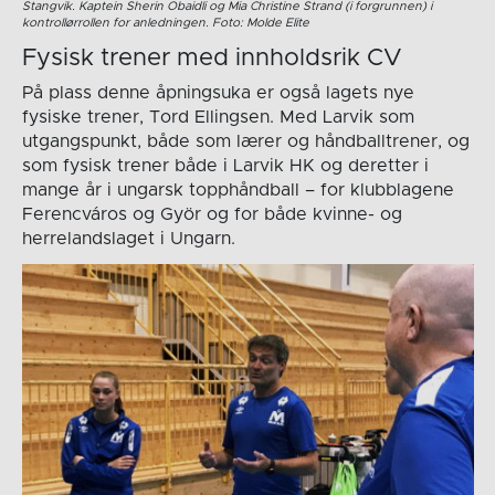
Stangvik. Kaptein Sherin Obaidli og Mia Christine Strand (i forgrunnen) i
kontrollørrollen for anledningen. Foto: Molde Elite
Fysisk trener med innholdsrik CV
På plass denne åpningsuka er også lagets nye
fysiske trener, Tord Ellingsen. Med Larvik som
utgangspunkt, både som lærer og håndballtrener, og
som fysisk trener både i Larvik HK og deretter i
mange år i ungarsk topphåndball – for klubblagene
Ferencváros og Györ og for både kvinne- og
herrelandslaget i Ungarn.