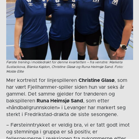
Første trening i moldedrakt for denne kvartetten – fra venstre: Marketa
Sustackova, Blanka Kajdon, Christine Glasø og Runa Heimsjø Sand. Foto:
Molde Elite
Mer kortreist for linjespilleren
Christine Glasø
, som
har vært Fjellhammer-spiller siden hun var seks år
gammel. Det samme gjelder for trønderen og
bakspilleren
Runa Heimsjø Sand
, som etter
«håndballgrunnskolen» i Levanger har markert seg
sterkt i Fredrikstad-drakta de siste sesongene.
– Førsteinntrykket er veldig bra, vi er tatt godt imot
og stemninga i gruppa er så positiv, er
fellesnevnerne i reaksjonen fra nykommerne etter