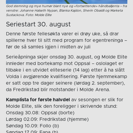
God stemning og mye humør blant nye og «fortsettende» håndballjenta – fra
venstre: Johanne Halseth Nypan, Blanka Kajdon, Sherin Obaidli og Marketa
Sustackova. Foto: Molde Elite
Seriestart 30. august
Denne første fellesøkta varer ei drøy uke, så drar
spillerne hver til sitt med program for egentreninga –
før de så samles igjen i midten av juli
Serieåpninga skjer onsdag 30. august, og Molde Elite
innleder med bortekamp mot Oppsal – oslolaget er
tilbake i en utvidet eliteserie (14 lag) etter å ha slått
Volda i avgjørende kvalifisering. Første hjemmekamp
er satt opp tre dager seinere (lørdag 2. september),
da Fredrikstad blir motstander i Molde Arena.
Kamplista for første halvdel
av sesongen er slik for
Molde Elite, slik den foreligger i skrivende stund:
Onsdag 30.08: Oppsal (borte)
Lørdag 02.09: Fredrikstad (hjemme)
Søndag 10.09: Follo (b)
Søndag 17.09: Fana (h)