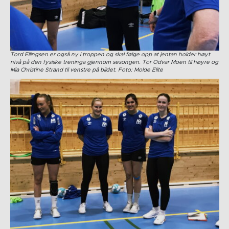
Tord Ellingsen er også ny i troppen og skal følge opp at jentan holder høyt
nivå på den fysiske treninga gjennom sesongen. Tor Odvar Moen til høyre og
Mia Christine Strand til venstre på bildet. Foto: Molde Elite