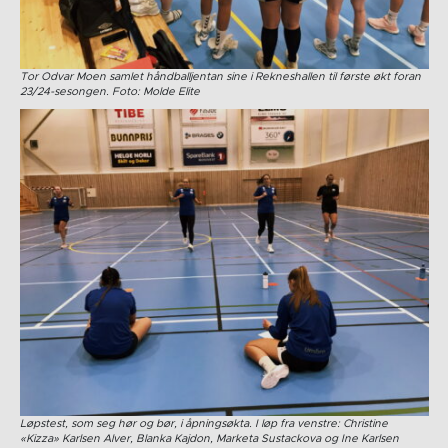
Tor Odvar Moen samlet håndballjentan sine i Rekneshallen til første økt foran
23/24-sesongen. Foto: Molde Elite
Løpstest, som seg hør og bør, i åpningsøkta. I løp fra venstre: Christine
«Kizza» Karlsen Alver, Blanka Kajdon, Marketa Sustackova og Ine Karlsen