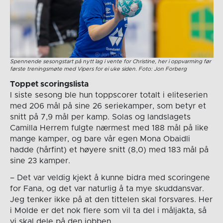
Spennende sesongstart på nytt lag i vente for Christine, her i oppvarming før
første treningsmøte med Vipers for ei uke siden. Foto: Jon Forberg
Toppet scoringslista
I siste sesong ble hun toppscorer totalt i eliteserien
med 206 mål på sine 26 seriekamper, som betyr et
snitt på 7,9 mål per kamp. Solas og landslagets
Camilla Herrem fulgte nærmest med 188 mål på like
mange kamper, og bare vår egen Mona Obaidli
hadde (hårfint) et høyere snitt (8,0) med 183 mål på
sine 23 kamper.
– Det var veldig kjekt å kunne bidra med scoringene
for Fana, og det var naturlig å ta mye skuddansvar.
Jeg tenker ikke på at den tittelen skal forsvares. Her
i Molde er det nok flere som vil ta del i måljakta, så
vi skal dele på den jobben.