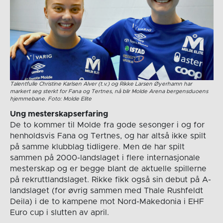
Talentfulle Christine Karlsen Alver (t.v.) og Rikke Larsen Øyerhamn har
markert seg sterkt for Fana og Tertnes, nå blir Molde Arena bergensduoens
hjemmebane. Foto: Molde Elite
Ung mesterskapserfaring
De to kommer til Molde fra gode sesonger i og for
henholdsvis Fana og Tertnes, og har altså ikke spilt
på samme klubblag tidligere. Men de har spilt
sammen på 2000-landslaget i flere internasjonale
mesterskap og er begge blant de aktuelle spillerne
på rekruttlandslaget. Rikke fikk også sin debut på A-
landslaget (for øvrig sammen med Thale Rushfeldt
Deila) i de to kampene mot Nord-Makedonia i EHF
Euro cup i slutten av april.