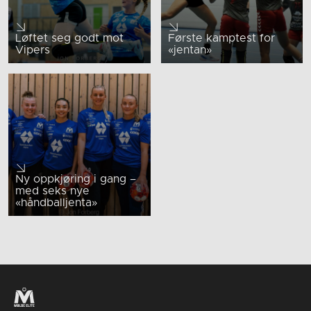
Løftet seg godt mot
Første kamptest for
Vipers
«jentan»
Ny oppkjøring i gang –
med seks nye
«håndballjenta»