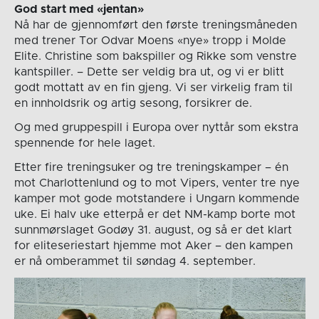
God start med «jentan»
Nå har de gjennomført den første treningsmåneden
med trener Tor Odvar Moens «nye» tropp i Molde
Elite. Christine som bakspiller og Rikke som venstre
kantspiller. – Dette ser veldig bra ut, og vi er blitt
godt mottatt av en fin gjeng. Vi ser virkelig fram til
en innholdsrik og artig sesong, forsikrer de.
Og med gruppespill i Europa over nyttår som ekstra
spennende for hele laget.
Etter fire treningsuker og tre treningskamper – én
mot Charlottenlund og to mot Vipers, venter tre nye
kamper mot gode motstandere i Ungarn kommende
uke. Ei halv uke etterpå er det NM-kamp borte mot
sunnmørslaget Godøy 31. august, og så er det klart
for eliteseriestart hjemme mot Aker – den kampen
er nå omberammet til søndag 4. september.