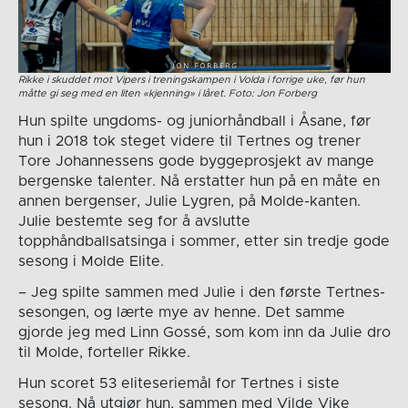
Rikke i skuddet mot Vipers i treningskampen i Volda i forrige uke, før hun
måtte gi seg med en liten «kjenning» i låret. Foto: Jon Forberg
Hun spilte ungdoms- og juniorhåndball i Åsane, før
hun i 2018 tok steget videre til Tertnes og trener
Tore Johannessens gode byggeprosjekt av mange
bergenske talenter. Nå erstatter hun på en måte en
annen bergenser, Julie Lygren, på Molde-kanten.
Julie bestemte seg for å avslutte
topphåndballsatsinga i sommer, etter sin tredje gode
sesong i Molde Elite.
– Jeg spilte sammen med Julie i den første Tertnes-
sesongen, og lærte mye av henne. Det samme
gjorde jeg med Linn Gossé, som kom inn da Julie dro
til Molde, forteller Rikke.
Hun scoret 53 eliteseriemål for Tertnes i siste
sesong. Nå utgjør hun, sammen med Vilde Vike