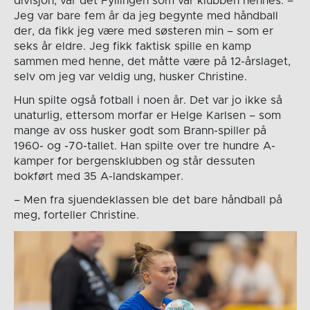
divisjon, var det Fyllingen som var klubben hennes. –
Jeg var bare fem år da jeg begynte med håndball
der, da fikk jeg være med søsteren min – som er
seks år eldre. Jeg fikk faktisk spille en kamp
sammen med henne, det måtte være på 12-årslaget,
selv om jeg var veldig ung, husker Christine.
Hun spilte også fotball i noen år. Det var jo ikke så
unaturlig, ettersom morfar er Helge Karlsen – som
mange av oss husker godt som Brann-spiller på
1960- og -70-tallet. Han spilte over tre hundre A-
kamper for bergensklubben og står dessuten
bokført med 35 A-landskamper.
– Men fra sjuendeklassen ble det bare håndball på
meg, forteller Christine.