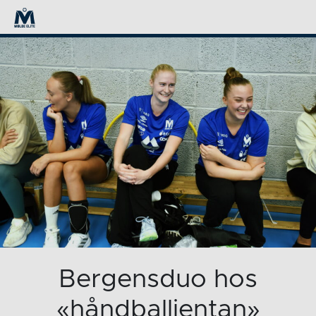
Bergensduo hos
«håndballjentan»