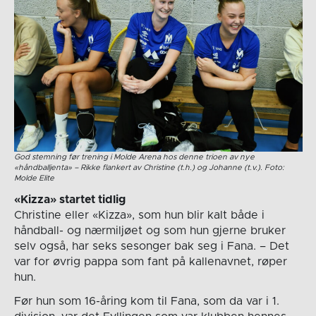
God stemning før trening i Molde Arena hos denne trioen av nye
«håndballjenta» – Rikke flankert av Christine (t.h.) og Johanne (t.v.). Foto:
Molde Elite
«Kizza» startet tidlig
Christine eller «Kizza», som hun blir kalt både i
håndball- og nærmiljøet og som hun gjerne bruker
selv også, har seks sesonger bak seg i Fana. – Det
var for øvrig pappa som fant på kallenavnet, røper
hun.
Før hun som 16-åring kom til Fana, som da var i 1.