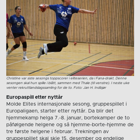
Christine var siste sesongs toppscorer i eliteserien, da i Fana-drakt. Denne
sesongen skal hun spille i blått, sammen med Thale (til venstre). I neste uke
venter rekruttlandslagssamling for de to. Foto: Jan H. Indbjør
Europaspill etter nyttår
Molde Elites internasjonale sesong, gruppespillet i
Europaligaen, starter etter nyttår. Da blir det
hjemmekamp helga 7.-8. januar, bortekamper de to
påfølgende helgene og så hjemme-borte-hjemme de
tre første helgene i februar. Trekningen av
gruppespillet skal skje 15. desember og endelige