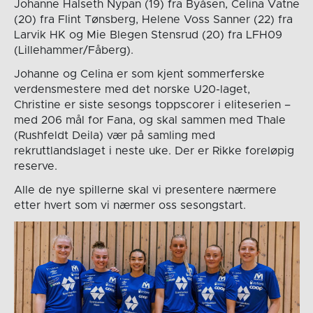
Johanne Halseth Nypan (19) fra Byåsen, Celina Vatne
(20) fra Flint Tønsberg, Helene Voss Sanner (22) fra
Larvik HK og Mie Blegen Stensrud (20) fra LFH09
(Lillehammer/Fåberg).
Johanne og Celina er som kjent sommerferske
verdensmestere med det norske U20-laget,
Christine er siste sesongs toppscorer i eliteserien –
med 206 mål for Fana, og skal sammen med Thale
(Rushfeldt Deila) vær på samling med
rekruttlandslaget i neste uke. Der er Rikke foreløpig
reserve.
Alle de nye spillerne skal vi presentere nærmere
etter hvert som vi nærmer oss sesongstart.