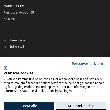
Molde HK Elite
Fannestrandvegen 55
6415 Molde
Terminliste
Spillerstall
Presseakkreditering
Personvernerklæring
Varslingsrutiner
Vi bruker cookies
Kjøp billetter
Vi kan kan komme til å bruke cookies for å analysere besøk på nettsiden,
med formål om å forbedre nettstedet vårt, vise personlig tilpasset innhold
Sesongkort
og for å gi deg en flott nettstedopplevelse. For mer informasjon om
informasjonskapslene vi bruker, åpne innstillingene.
Godta alle
Kun nødvendige