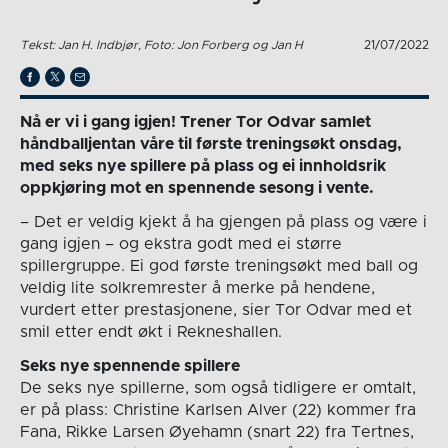
Tekst: Jan H. Indbjør, Foto: Jon Forberg og Jan H
21/07/2022
Nå er vi i gang igjen! Trener Tor Odvar samlet
håndballjentan våre til første treningsøkt onsdag,
med seks nye spillere på plass og ei innholdsrik
oppkjøring mot en spennende sesong i vente.
– Det er veldig kjekt å ha gjengen på plass og være i
gang igjen – og ekstra godt med ei større
spillergruppe. Ei god første treningsøkt med ball og
veldig lite solkremrester å merke på hendene,
vurdert etter prestasjonene, sier Tor Odvar med et
smil etter endt økt i Rekneshallen.
Seks nye spennende spillere
De seks nye spillerne, som også tidligere er omtalt,
er på plass: Christine Karlsen Alver (22) kommer fra
Fana, Rikke Larsen Øyehamn (snart 22) fra Tertnes,