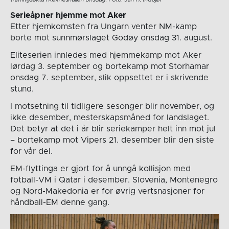
Serieåpner hjemme mot Aker
Etter hjemkomsten fra Ungarn venter NM-kamp
borte mot sunnmørslaget Godøy onsdag 31. august.
Eliteserien innledes med hjemmekamp mot Aker
lørdag 3. september og bortekamp mot Storhamar
onsdag 7. september, slik oppsettet er i skrivende
stund.
I motsetning til tidligere sesonger blir november, og
ikke desember, mesterskapsmåned for landslaget.
Det betyr at det i år blir seriekamper helt inn mot jul
– bortekamp mot Vipers 21. desember blir den siste
for vår del.
EM-flyttinga er gjort for å unngå kollisjon med
fotball-VM i Qatar i desember. Slovenia, Montenegro
og Nord-Makedonia er for øvrig vertsnasjoner for
håndball-EM denne gang.