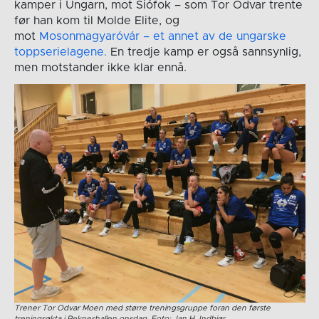
kamper i Ungarn, mot Siófok – som Tor Odvar trente
før han kom til Molde Elite, og
mot
Mosonmagyaróvár – et annet av de ungarske
toppserielagene.
En tredje kamp er også sannsynlig,
men motstander ikke klar ennå.
Trener Tor Odvar Moen med større treningsgruppe foran den første
treningsøkta i Rekneshallen onsdag. Foto: Jan H. Indbjør