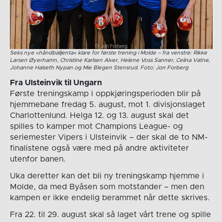
Seks nye «håndballjenta» klare for første trening i Molde – fra venstre: Rikke
Larsen Øyerhamn, Christine Karlsen Alver, Helene Voss Sanner, Celina Vatne,
Johanne Halseth Nypan og Mie Blegen Stensrud. Foto: Jon Forberg
Fra Ulsteinvik til Ungarn
Første treningskamp i oppkjøringsperioden blir på
hjemmebane fredag 5. august, mot 1. divisjonslaget
Charlottenlund. Helga 12. og 13. august skal det
spilles to kamper mot Champions League- og
seriemester Vipers i Ulsteinvik – der skal de to NM-
finalistene også være med på andre aktiviteter
utenfor banen.
Uka deretter kan det bli ny treningskamp hjemme i
Molde, da med Byåsen som motstander – men den
kampen er ikke endelig berammet når dette skrives.
Fra 22. til 29. august skal så laget vårt trene og spille