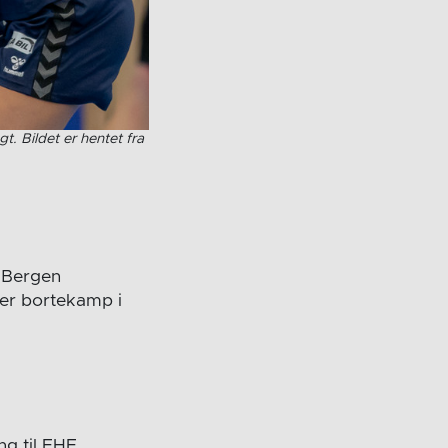
. Bildet er hentet fra
i Bergen
er bortekamp i
ing til EHF