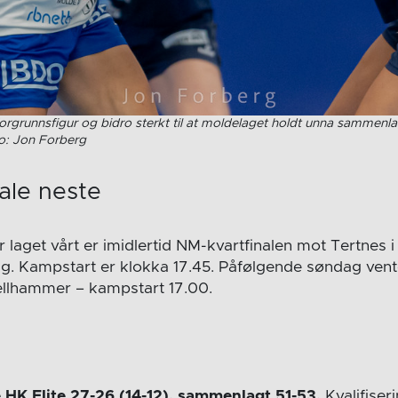
orgrunnsfigur og bidro sterkt til at moldelaget holdt unna sammenlagt
to: Jon Forberg
ale neste
 laget vårt er imidlertid NM-kvartfinalen mot Tertnes 
 Kampstart er klokka 17.45. Påfølgende søndag vent
jellhammer – kampstart 17.00.
 HK Elite 27-26 (14-12), sammenlagt 51-53.
Kvalifiser