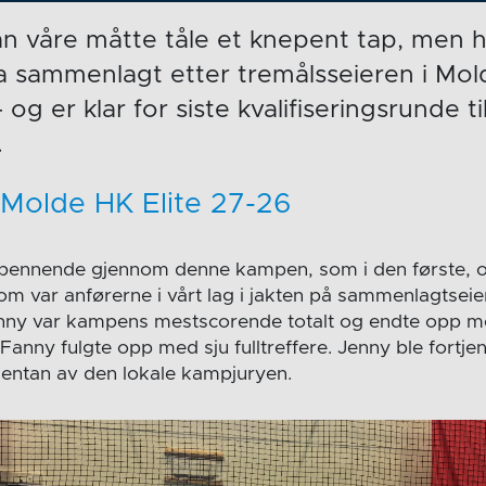
n våre måtte tåle et knepent tap, men h
a sammenlagt etter tremålsseieren i Mol
 og er klar for siste kvalifiseringsrunde ti
.
 Molde HK Elite 27-26
spennende gjennom denne kampen, som i den første, o
som var anførerne i vårt lag i jakten på sammenlagtsei
nny var kampens mestscorende totalt og endte opp me
anny fulgte opp med sju fulltreffere. Jenny ble fortjent
jentan av den lokale kampjuryen.