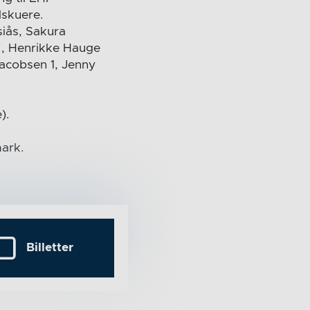
lskuere.
iås, Sakura
7, Henrikke Hauge
Jacobsen 1, Jenny
).
ark.
Billetter