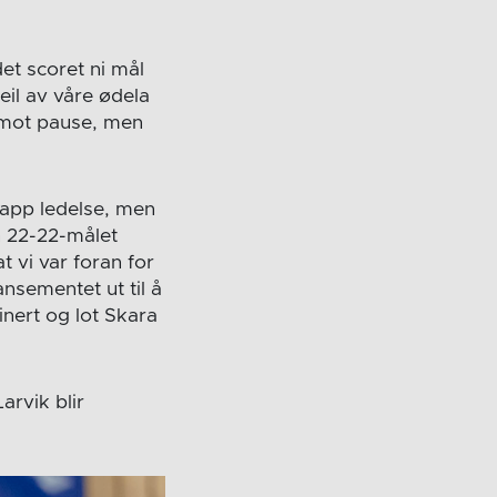
et scoret ni mål
eil av våre ødela
 mot pause, men
napp ledelse, men
n 22-22-målet
t vi var foran for
ansementet ut til å
inert og lot Skara
arvik blir