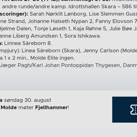
andre runde/andre kamp. Idrottshallen Skara – 586 ti
scoringer):
Sarah Nørklit Lønborg, Lise Slemmen Guss
ine Strand, Johanne Halseth Nypan 2, Fanny Elovson 
Hjelme Dalen, Tonje Løseth 1, Kaja Røhne 5, Julie Bøe 
sanne Liberg Amundsen 1, Sora Ishikawa.
:
Linnea Säreborn 8.
mpjury): Linea Säreborn (Skara), Jenny Carlson (Molde
 1 x 2 min., Molde Elite ingen.
Jæger Pagh/Karl Johan Pontoppidan Thygesen, Danm
a
søndag 30. august
r
Molde
møter
Fjellhammer
!