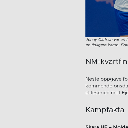
Jenny Carlson var en f
en tidligere kamp. Fo
NM-kvartfin
Neste oppgave for
kommende onsdag.
eliteserien mot F
Kampfakta
Skara HF – Molde