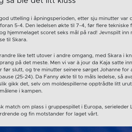
 så ble det litt kluss
d uttelling i åpningsperioden, etter sju minutter var d
ran 5-4. Den ledelsen økte til 7-4, før flere tekniske f
g hjemmelaget scoret seks mål på rad! Jevnspilt inn
e til Skara.
randre like tett utover i andre omgang, med Skara i k
prang på det meste. Men vi var à jour da Kaja satte in
r før slutt, og tre minutter seinere sørget Johanne for a
pause (25-24). Da Fanny økte til to måls ledelse, så av
lik gikk det, selv om moldespillerne opptrådte litt urut
e målene i kampen.
sk match om plass i gruppespillet i Europa, serieleder L
ordrende og fin motstander for laget vårt.