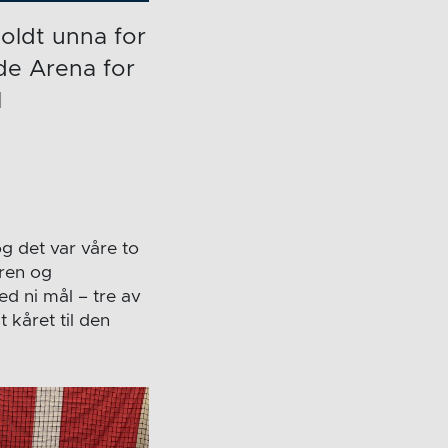
oldt unna for
de Arena for
l
g det var våre to
eren og
d ni mål – tre av
 kåret til den