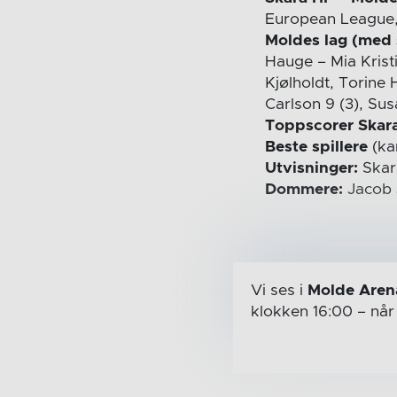
European League, 
Moldes lag (med 
Hauge – Mia Krist
Kjølholdt, Torine 
Carlson 9 (3), Su
Toppscorer Skara
Beste spillere
(ka
Utvisninger:
Skara
Dommere:
Jacob 
Vi ses i
Molde Aren
klokken 16:00
– nå