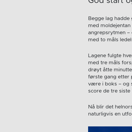
God start og
Begge lag hadde go
med moldejentan fo
angrepsrytmen – o
med to måls ledels
Lagene fulgte hve
med tre måls fors
drøyt åtte minutte
første gang etter 
være i boks – og s
score de tre sist
Nå blir det helnor
naturligvis en utf