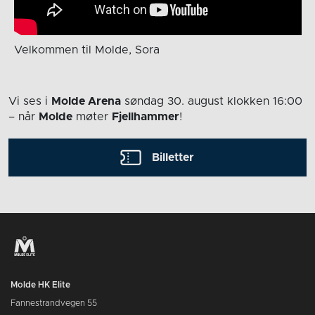
Velkommen til Molde, Sora
Vi ses i
Molde Arena
søndag 30. august
klokken 16:00
– når
Molde
møter
Fjellhammer
!
Billetter
Molde HK Elite
Fannestrandvegen 55