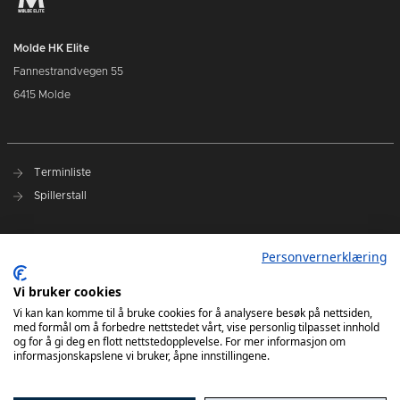
Molde HK Elite
Fannestrandvegen 55
6415 Molde
Terminliste
Spillerstall
Presseakkreditering
Personvernerklæring
Varslingsrutiner
Vi bruker cookies
Kjøp billetter
Vi kan kan komme til å bruke cookies for å analysere besøk på nettsiden,
med formål om å forbedre nettstedet vårt, vise personlig tilpasset innhold
Sesongkort
og for å gi deg en flott nettstedopplevelse. For mer informasjon om
informasjonskapslene vi bruker, åpne innstillingene.