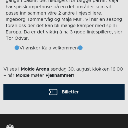
gangen passet det heldigvis for begge parter. Kaja
har spisskompetanse på en del områder som vil
passe inn sammen våre 2 andre linjespillere,
Ingeborg Tømmervåg og Maja Muri. Vi har en sesong
foran oss der det kan bli mange kamper med spill i
Europa. Da er det viktig å ha 3 gode linjespillere, sier
Tor Odvar.
Vi ønsker Kaja velkommen
Vi ses i
Molde Arena
søndag 30. august
klokken 16:00
– når
Molde
møter
Fjellhammer
!
Billetter