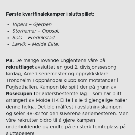
Første kvartfinalekamper i sluttspillet:
Vipers – Gjerpen
Storhamar – Oppsal,
Sola – Fredrikstad
Larvik – Molde Elite.
PS.
De mange lovende ungjentene våre på
rekruttlaget
avsluttet en god 2. divisjonssesong
lørdag, Amed seriemester og opprykksklare
Trondheim Topphåndballklubb som motstander i
Fuglsethallen. Kampen ble spilt der på grunn av
Rosecupen
for aldersbestemte lag – som har blitt
arrangert av Molde HK Elite i alle tilgjengelige haller
denne helga. Det ble målfest i avslutningskampen,
og seier 48-32 for den suverene seriemesteren. Men
våre rekrutter bidro til å gjøre kampen
underholdende og endte på en sterk femteplass på
sluttabellen!