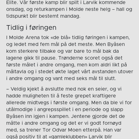
Elite. Vår første kamp blir spilt i Larvik kommende
onsdag, og returkampen i Molde neste helg – hall og
tidspunkt blir bestemt mandag.
Tidlig i føringen
I Molde Arena tok «de blå» tidlig føringen i kampen,
og ledet med fem mål på det meste. Men Byåsen
kom sterkere tilbake og var bare to mål bak da
lagene gikk til pause. Trønderne scoret også det
første målet i andre omgang, men kom aldri likt på
måltavla og i stedet økte laget vårt avstanden utover
i andre omgang og vant med seks mål til slutt.
– Veldig kjekt å avslutte med nok en seier, og vi
hadde muligheten til å feste grepet kraftigere
allerede midtvegs i første omgang. Men da ble vi for
utålmodige i angrepsspillet i en periode og slapp
Byåsen inn igjen i kampen. Jentene gjorde det de
måtte i andre omgang og det er vi godt fornøyd
med, sa trener Tor Odvar Moen etterpå. Han var
også positiv til at «gamleklubben» Larvik blir