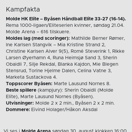
Kampfakta
Molde HK Elite – Byåsen Håndball Elite 33-27 (16-14).
Rema 1000-ligaen/Eliteserien kvinner, søndag 21.04.
Molde Arena – 616 tilskuere.
Moldes lag (med scoringer):
Mathilde Berner Rømer,
Ine Karlsen Stangvik – Mia Kristine Strand 2,
Christine Karlsen Alver 9(5), Romé Steverink 1, Rikke
Larsen Øyerhamn 4, Runa Heimsjø Sand 3, Sherin
Obaidli 7, Silje Rekdal, Blanka Kajdon, Mie Blegen
Stensrud, Torine Hjelme Dalen, Celina Vatne 3,
Marketa Sustackova 4.
Toppscorer Byåsen:
Marte Lausund Nornes 8.
Beste spillere
(kampjury): Sherin Obaidli (Molde
Elite), Marte Lausund Nornes (Byåsen).
Utvisninger:
Molde 2 x 2 min., Byåsen 2 x 2 min.
Dommere:
Eivind Holager/Håkon Aksdal
Vi ses i
Molde Arena
søndag 30. august
klokken 16:00