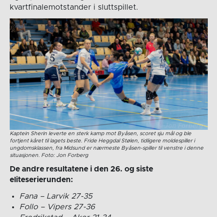
kvartfinalemotstander i sluttspillet.
Kaptein Sherin leverte en sterk kamp mot Byåsen, scoret sju mål og ble
fortjent kåret til lagets beste. Fride Heggdal Stølen, tidligere moldespiller i
ungdomsklassen, fra Midsund er nærmeste Byåsen-spiller til venstre i denne
situasjonen. Foto: Jon Forberg
De andre resultatene i den 26. og siste
eliteserierunden:
Fana – Larvik 27-35
Follo – Vipers 27-36