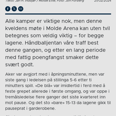
Tekst: Jan H. Indbjør / Molde Elite, Foto: Jon Forberg
21/02/2024
Alle kamper er viktige nok, men denne
kveldens møte i Molde Arena kan uten tvil
betegnes som veldig viktig – for begge
lagene. Håndballjentan våre traff best
denne gangen, og etter en lang periode
med fattig poengfangst smaker dette
svært godt.
Aker var avgjort med i åpningsminuttene, men var
siste gang i ledelsen på stillinga 5-6 etter ti
minutters spill. «De blå» var imidlertid i ferd med å
feste grepet allerede i første omgang, og var oppe i
tremålsledelse flere ganger det siste kvarteret inn
mot pause. Og det sto «bare» 15-13 da lagene gikk til
pauseprat i garderobene.