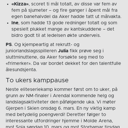
«Kizza»
, scoret ti mål totalt, av disse var fem av
fem på sjumeter – og fire ganger i åpent mål fra
egen banehalvdel da Aker hadde tatt ut målvakta.
Ine
, som hadde 13 gode redninger totalt og som
spesielt plukket mange av kantskuddene – det
bidro godt til at ledelsen økte underveis.
PS
. Og kjempeartig at rekrutt- og
juniorlandslagsspilleren
Julia
fikk prøve seg i
sluttminuttene, da Aker forsøkte seg med to
«frimerker». Da var bordet dekket for den talentfulle
ålesundsjenta.
To ukers kamppause
Neste eliteseriekamp kommer først om to uker, på
grunn av NM-finaler i Arendal kommende helg og
landslagsaktiviteter den påfølgende uka. Vi møter
Gjerpen i Skien onsdag 6. mars. En ny viktig kamp
med betydelig poengverdi! Deretter følger to
interessante utfordringer hjemme i Molde Arena,
mot Sola søndag 10. mars og mot Storhamar tirsdag