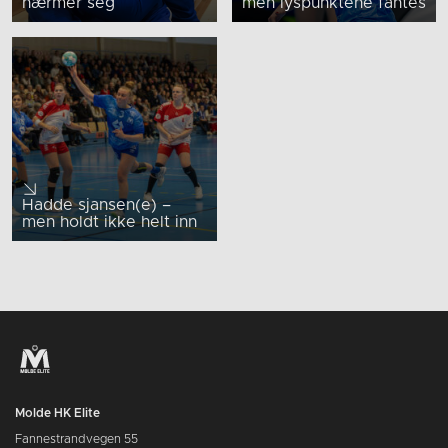
nærmer seg
men lyspunktene fantes
Hadde sjansen(e) –
men holdt ikke helt inn
Molde HK Elite
Fannestrandvegen 55