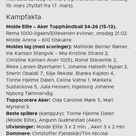
19. mars (flyttet fra 17. mars).
Kampfakta
Molde Elite – Aker Topphåndball 34-26 (15-13).
Rema 1000-ligaen/Eliteserien kvinner, onsdag 21.02.
Molde Arena – 610 tilskuere.
Moldes lag (med scoringer):
Mathilde Berner Rømer,
Ine Karlsen Stangvik – Mia Kristine Strand 2,
Christine Karlsen Alver 10(5), Romé Steverink 2,
Rikke Larsen Øyerhamn 1, Johanne Halseth Nypan 2,
Sherin Obaidli 7, Silje Rekdal, Blanka Kajdon 4,
Torine Hjelme Dalen, Celina Vatne 1, Marketa
Sustackova 5, Julia Hessen, Ingeborg Johanne
Nyborg Tømmervåg.
Toppscorere Aker:
Oda Caroline Mørk 5, Mari
Myrland 5.
Beste spillere
(kampjury): Torine Hjelme Dalen
(Molde Elite), Angunn Gudmestad (Aker).
Utvisninger:
Molde Elite 3 x 2 min. , Aker 3 x 2 min.
Dommere:
Christoffer Fjeldskår/Tim-Nicolai