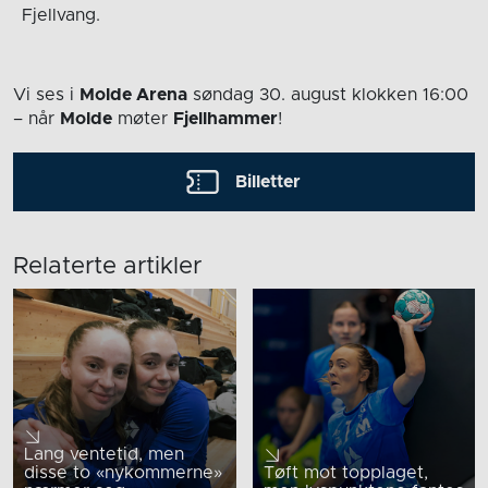
Fjellvang.
Vi ses i
Molde Arena
søndag 30. august
klokken 16:00
– når
Molde
møter
Fjellhammer
!
Billetter
Relaterte artikler
Lang ventetid, men
disse to «nykommerne»
Tøft mot topplaget,