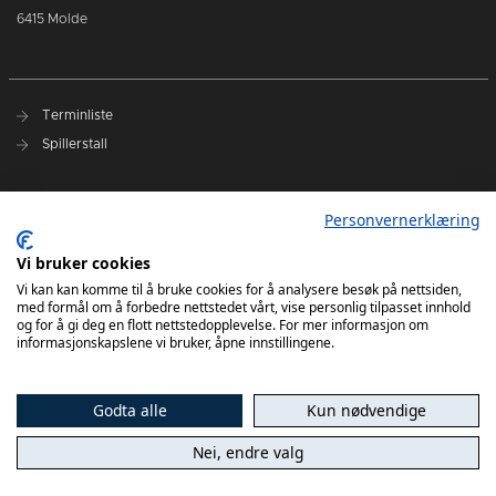
6415 Molde
Terminliste
Spillerstall
Presseakkreditering
Personvernerklæring
Varslingsrutiner
Vi bruker cookies
Kjøp billetter
Vi kan kan komme til å bruke cookies for å analysere besøk på nettsiden,
med formål om å forbedre nettstedet vårt, vise personlig tilpasset innhold
Sesongkort
og for å gi deg en flott nettstedopplevelse. For mer informasjon om
informasjonskapslene vi bruker, åpne innstillingene.
Godta alle
Kun nødvendige
Nei, endre valg