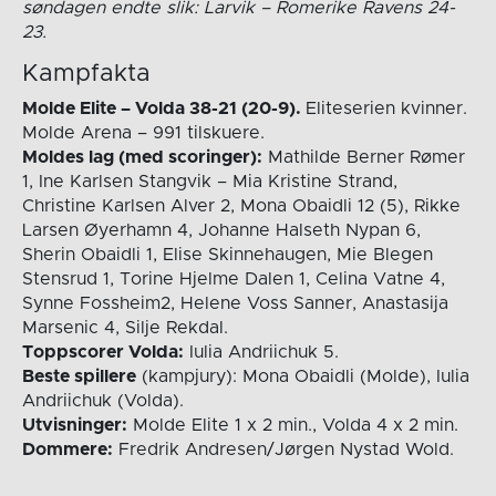
søndagen endte slik: Larvik – Romerike Ravens 24-
23.
Kampfakta
Molde Elite – Volda 38-21 (20-9).
Eliteserien kvinner.
Molde Arena – 991 tilskuere.
Moldes lag (med scoringer):
Mathilde Berner Rømer
1, Ine Karlsen Stangvik – Mia Kristine Strand,
Christine Karlsen Alver 2, Mona Obaidli 12 (5), Rikke
Larsen Øyerhamn 4, Johanne Halseth Nypan 6,
Sherin Obaidli 1, Elise Skinnehaugen, Mie Blegen
Stensrud 1, Torine Hjelme Dalen 1, Celina Vatne 4,
Synne Fossheim2, Helene Voss Sanner, Anastasija
Marsenic 4, Silje Rekdal.
Toppscorer Volda:
Iulia Andriichuk 5.
Beste spillere
(kampjury): Mona Obaidli (Molde), Iulia
Andriichuk (Volda).
Utvisninger:
Molde Elite 1 x 2 min., Volda 4 x 2 min.
Dommere:
Fredrik Andresen/Jørgen Nystad Wold.