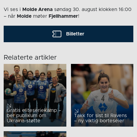
Vi ses i
Molde Arena
søndag 30. august
klokken 16:00
– når
Molde
møter
Fjellhammer
!
Billetter
Relaterte artikler
Gratis eliteseriekamp –
ber publikum om
Takk for sist til Ravens
Ukraina-støtte
– ny viktig borteseier