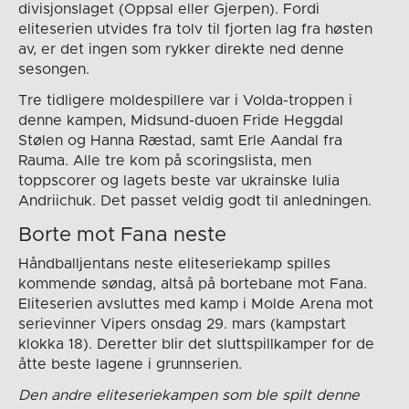
divisjonslaget (Oppsal eller Gjerpen). Fordi
eliteserien utvides fra tolv til fjorten lag fra høsten
av, er det ingen som rykker direkte ned denne
sesongen.
Tre tidligere moldespillere var i Volda-troppen i
denne kampen, Midsund-duoen Fride Heggdal
Stølen og Hanna Ræstad, samt Erle Aandal fra
Rauma. Alle tre kom på scoringslista, men
toppscorer og lagets beste var ukrainske Iulia
Andriichuk. Det passet veldig godt til anledningen.
Borte mot Fana neste
Håndballjentans neste eliteseriekamp spilles
kommende søndag, altså på bortebane mot Fana.
Eliteserien avsluttes med kamp i Molde Arena mot
serievinner Vipers onsdag 29. mars (kampstart
klokka 18). Deretter blir det sluttspillkamper for de
åtte beste lagene i grunnserien.
Den andre eliteseriekampen som ble spilt denne