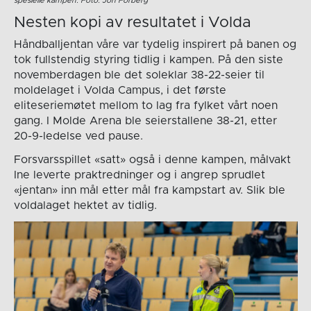
spesielle kampen. Foto: Jon Forberg
Nesten kopi av resultatet i Volda
Håndballjentan våre var tydelig inspirert på banen og
tok fullstendig styring tidlig i kampen. På den siste
novemberdagen ble det soleklar 38-22-seier til
moldelaget i Volda Campus, i det første
eliteseriemøtet mellom to lag fra fylket vårt noen
gang. I Molde Arena ble seierstallene 38-21, etter
20-9-ledelse ved pause.
Forsvarsspillet «satt» også i denne kampen, målvakt
Ine leverte praktredninger og i angrep sprudlet
«jentan» inn mål etter mål fra kampstart av. Slik ble
voldalaget hektet av tidlig.