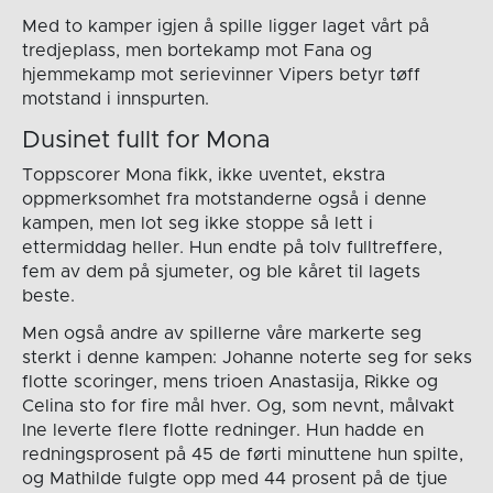
Med to kamper igjen å spille ligger laget vårt på
tredjeplass, men bortekamp mot Fana og
hjemmekamp mot serievinner Vipers betyr tøff
motstand i innspurten.
Dusinet fullt for Mona
Toppscorer Mona fikk, ikke uventet, ekstra
oppmerksomhet fra motstanderne også i denne
kampen, men lot seg ikke stoppe så lett i
ettermiddag heller. Hun endte på tolv fulltreffere,
fem av dem på sjumeter, og ble kåret til lagets
beste.
Men også andre av spillerne våre markerte seg
sterkt i denne kampen: Johanne noterte seg for seks
flotte scoringer, mens trioen Anastasija, Rikke og
Celina sto for fire mål hver. Og, som nevnt, målvakt
Ine leverte flere flotte redninger. Hun hadde en
redningsprosent på 45 de førti minuttene hun spilte,
og Mathilde fulgte opp med 44 prosent på de tjue