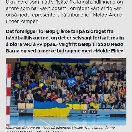
Ukrainere som måtte flykte fra krigshandlingene og
andre som har vært bosatt i området vårt ei tid var
også godt representert på tribunene i Molde Arena
under kampen.
Det foreligger foreløpig ikke tall på bidraget fra
håndballtilskuerne, og det er selvsagt fortsatt mulig
å bidra ved å «vippse» valgfritt beløp til 2230 Redd
Barna og ved å merke bidragene med «Molde Elite».
Ukrainske tilskuere og –flagg på tribunene i Molde Arena under denne