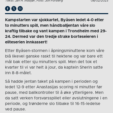
Tekst: Jan H. Indbjør, Foto: Jon Forberg
08/02/2023
Kampstarten var sjokkartet, Byåsen ledet 4-0 etter
to minutters spill, men håndballjentan våre slo
kraftig tilbake og vant kampen i Trondheim med 29-
24. Dermed var den tredje strake borteseieren i
eliteserien innkassert!
Etter Byåsen-stormen i åpningsminuttene kom våre
blå likevel ganske raskt til hektene og var bare ett
mål bak etter sju minutters spill. Men det tok et
kvarter til vi var helt à jour, da kaptein Sherin satte
inn 8-8-målet.
Så hadde jentan taket på kampen i perioden og
ledet 12-9 etter Anastasijas scoring ni minutter før
pause, med ballkontroller til å øke ytterligere. Men
da satt verken forsvarsspillet eller avslutningene i en
periode, og trønderne slo tilbake til 16-15-ledelse
ved pause.