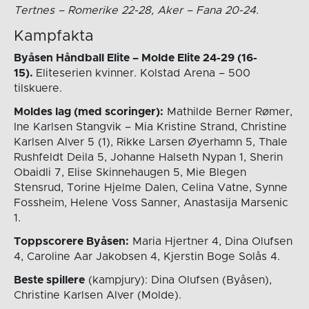
Tertnes – Romerike 22-28, Aker – Fana 20-24.
Kampfakta
Byåsen Håndball Elite – Molde Elite 24-29 (16-
15).
Eliteserien kvinner. Kolstad Arena – 500
tilskuere.
Moldes lag (med scoringer):
Mathilde Berner Rømer,
Ine Karlsen Stangvik – Mia Kristine Strand, Christine
Karlsen Alver 5 (1), Rikke Larsen Øyerhamn 5, Thale
Rushfeldt Deila 5, Johanne Halseth Nypan 1, Sherin
Obaidli 7, Elise Skinnehaugen 5, Mie Blegen
Stensrud, Torine Hjelme Dalen, Celina Vatne, Synne
Fossheim, Helene Voss Sanner, Anastasija Marsenic
1.
Toppscorere Byåsen:
Maria Hjertner 4, Dina Olufsen
4, Caroline Aar Jakobsen 4, Kjerstin Boge Solås 4.
Beste spillere
(kampjury): Dina Olufsen (Byåsen),
Christine Karlsen Alver (Molde).