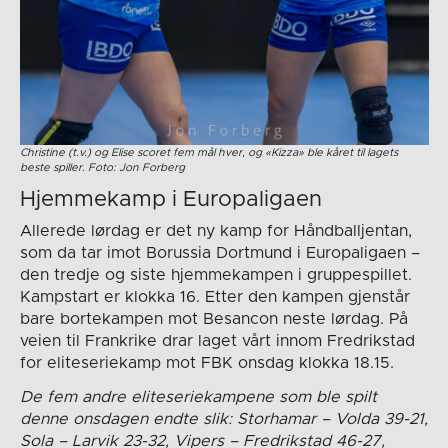
Christine (t.v.) og Elise scoret fem mål hver, og «Kizza» ble kåret til lagets
beste spiller. Foto: Jon Forberg
Hjemmekamp i Europaligaen
Allerede lørdag er det ny kamp for Håndballjentan,
som da tar imot Borussia Dortmund i Europaligaen –
den tredje og siste hjemmekampen i gruppespillet.
Kampstart er klokka 16. Etter den kampen gjenstår
bare bortekampen mot Besancon neste lørdag. På
veien til Frankrike drar laget vårt innom Fredrikstad
for eliteseriekamp mot FBK onsdag klokka 18.15.
De fem andre eliteseriekampene som ble spilt
denne onsdagen endte slik: Storhamar – Volda 39-21,
Sola – Larvik 23-32, Vipers – Fredrikstad 46-27,