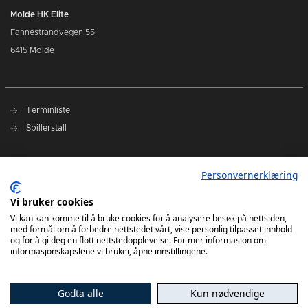
Molde HK Elite
Fannestrandvegen 55
6415 Molde
Terminliste
Spillerstall
Presseakkreditering
Personvernerklæring
Varslingsrutiner
Vi bruker cookies
Kjøp billetter
Vi kan kan komme til å bruke cookies for å analysere besøk på nettsiden,
med formål om å forbedre nettstedet vårt, vise personlig tilpasset innhold
Sesongkort
og for å gi deg en flott nettstedopplevelse. For mer informasjon om
informasjonskapslene vi bruker, åpne innstillingene.
Godta alle
Kun nødvendige