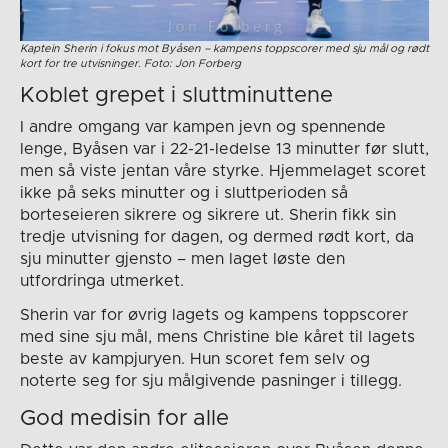
Kaptein Sherin i fokus mot Byåsen – kampens toppscorer med sju mål og rødt
kort for tre utvisninger. Foto: Jon Forberg
Koblet grepet i sluttminuttene
I andre omgang var kampen jevn og spennende
lenge, Byåsen var i 22-21-ledelse 13 minutter før slutt,
men så viste jentan våre styrke. Hjemmelaget scoret
ikke på seks minutter og i sluttperioden så
borteseieren sikrere og sikrere ut. Sherin fikk sin
tredje utvisning for dagen, og dermed rødt kort, da
sju minutter gjensto – men laget løste den
utfordringa utmerket.
Sherin var for øvrig lagets og kampens toppscorer
med sine sju mål, mens Christine ble kåret til lagets
beste av kampjuryen. Hun scoret fem selv og
noterte seg for sju målgivende pasninger i tillegg.
God medisin for alle