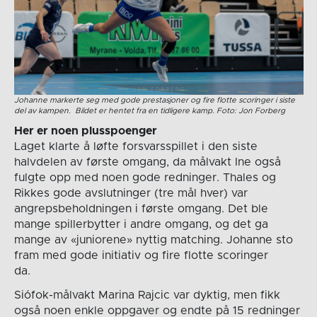
Johanne markerte seg med gode prestasjoner og fire flotte scoringer i siste
del av kampen. Bildet er hentet fra en tidligere kamp. Foto: Jon Forberg
Her er noen plusspoenger
Laget klarte å løfte forsvarsspillet i den siste
halvdelen av første omgang, da målvakt Ine også
fulgte opp med noen gode redninger. Thales og
Rikkes gode avslutninger (tre mål hver) var
angrepsbeholdningen i første omgang. Det ble
mange spillerbytter i andre omgang, og det ga
mange av «juniorene» nyttig matching. Johanne sto
fram med gode initiativ og fire flotte scoringer
da.
Siófok-målvakt Marina Rajcic var dyktig, men fikk
også noen enkle oppgaver og endte på 15 redninger