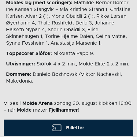
Moldes lag (med scoringer):
Mathilde Berner Rømer,
Ine Karlsen Stangvik – Mia Kristine Strand 1, Christine
Karlsen Alver 2 (1), Mona Obaidli 2 (1), Rikke Larsen
Øyerhamn 4, Thale Rushfeldt Deila 3, Johanne
Halseth Nypan 4, Sherin Obaidli 3, Elise
Skinnehaugen 1, Torine Hjelme Dalen, Celina Vatne,
Synne Fossheim 1, Anastasija Marsenic 1.
Toppscorer Siófok:
Nikoletta Papp 9.
Utvisninger:
Siófok 4 x 2 min., Molde Elite 2 x 2 min.
Dommere:
Danielo Bozhnovski/Viktor Nachevski,
Makedonia.
Vi ses i
Molde Arena
søndag 30. august
klokken 16:00
– når
Molde
møter
Fjellhammer
!
Billetter