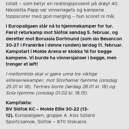
totalt – som betyr en redningsprosent på drøyt 40.
Nikoletta Papp var vinnerlagets og kampene
toppscorer med god marging – hun scoret ni mål.
I Europaligaen står nå to hjemmekamper for tur.
Først returkamp mot Siófok søndag 5. februar, og
deretter mot Borussia Dortmund (som slo Besancon
30-27 i Frankrike i denne runden) lørdag 11. februar.
Kampstart i Molde Arena er klokka 16 for begge
kampene. Vi burde ha vinnersjanser i begge, men
trenger et løft!
I mellomtida skal vi gjøre unna tre viktige
eliteseriekamper, mot Storhamar hjemme (onsdag
25.01 kl 18), Tertnes borte (lørdag 28.01 kl. 18) og
Sola hjemme (onsdag 01.02 kl. 18.15).
Kampfakta:
BV Siófok KC – Molde Elite 30-22 (13-
12).
Europaligaen, gruppe A. Kiss Szilard
Sportcsamok, Siófok – 870 tilskuere.