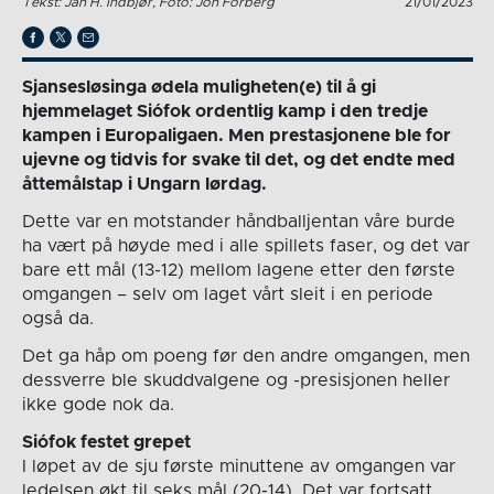
Tekst: Jan H. Indbjør, Foto: Jon Forberg
21/01/2023
Sjansesløsinga ødela muligheten(e) til å gi
hjemmelaget Siófok ordentlig kamp i den tredje
kampen i Europaligaen. Men prestasjonene ble for
ujevne og tidvis for svake til det, og det endte med
åttemålstap i Ungarn lørdag.
Dette var en motstander håndballjentan våre burde
ha vært på høyde med i alle spillets faser, og det var
bare ett mål (13-12) mellom lagene etter den første
omgangen – selv om laget vårt sleit i en periode
også da.
Det ga håp om poeng før den andre omgangen, men
dessverre ble skuddvalgene og -presisjonen heller
ikke gode nok da.
Siófok festet grepet
I løpet av de sju første minuttene av omgangen var
ledelsen økt til seks mål (20-14). Det var fortsatt