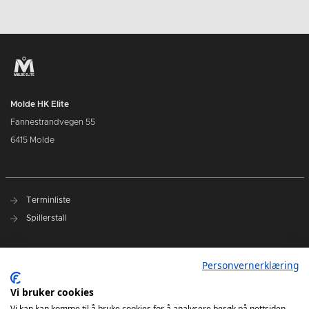
Molde HK Elite
Fannestrandvegen 55
6415 Molde
Terminliste
Spillerstall
Presseakkreditering
Personvernerklæring
Varslingsrutiner
Vi bruker cookies
Kjøp billetter
Vi kan kan komme til å bruke cookies for å analysere besøk på nettsiden,