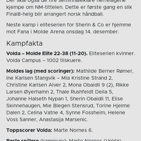
Der skal også de fire semifinaleklare herrelagene
kjempe om NM-tittelen. Dette er første gang en slik
Final8-helg blir arrangert norsk håndball.
Neste kamp i eliteserien for Sherin & Co er hjemme
mot Fana i Molde Arena onsdag 14. desember.
Kampfakta
Volda – Molde Elite 22-38 (11-20).
Eliteserien kvinner.
Volda Campus – 1002 tilskuere.
Moldes lag (med scoringer):
Mathilde Berner Rømer,
Ine Karlsen Stangvik – Mia Kristine Strand 2,
Christine Karlsen Alver 2, Mona Obaidli 9 (2), Rikke
Larsen Øyerhamn 2, Thale Rushfeldt Deila 5,
Johanne Halseth Nypan 1, Sherin Obaidli 11, Elise
Skinnehaugen, Mie Blegen Stensrud, Torine Hjelme
Dalen 2, Celina Vatne 4, Synne Fossheim, Helene
Voss Sanner, Anastasija Marsenic.
Toppscorer Volda:
Marte Nornes 6.
Beste spillere
(kampjury): Marte Nornes (Volda),