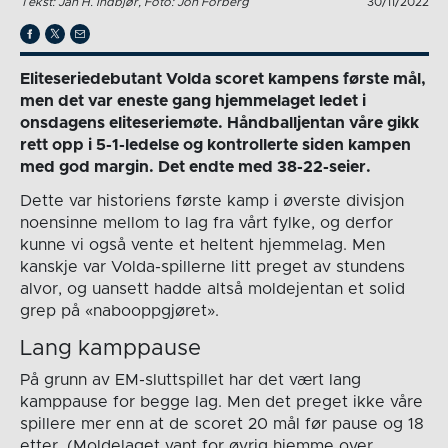
Tekst: Jan H. Indbjør, Foto: Jon Forberg
30/11/2022
Eliteseriedebutant Volda scoret kampens første mål,
men det var eneste gang hjemmelaget ledet i
onsdagens eliteseriemøte. Håndballjentan våre gikk
rett opp i 5-1-ledelse og kontrollerte siden kampen
med god margin. Det endte med 38-22-seier.
Dette var historiens første kamp i øverste divisjon
noensinne mellom to lag fra vårt fylke, og derfor
kunne vi også vente et heltent hjemmelag. Men
kanskje var Volda-spillerne litt preget av stundens
alvor, og uansett hadde altså moldejentan et solid
grep på «nabooppgjøret».
Lang kamppause
På grunn av EM-sluttspillet har det vært lang
kamppause for begge lag. Men det preget ikke våre
spillere mer enn at de scoret 20 mål før pause og 18
etter. (Moldelaget vant for øvrig hjemme over