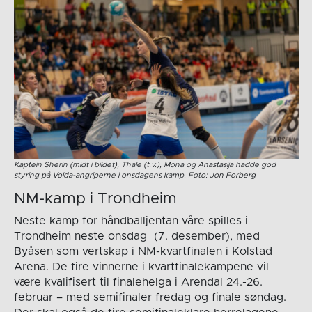
Kaptein Sherin (midt i bildet), Thale (t.v.), Mona og Anastasija hadde god
styring på Volda-angriperne i onsdagens kamp. Foto: Jon Forberg
NM-kamp i Trondheim
Neste kamp for håndballjentan våre spilles i
Trondheim neste onsdag (7. desember), med
Byåsen som vertskap i NM-kvartfinalen i Kolstad
Arena. De fire vinnerne i kvartfinalekampene vil
være kvalifisert til finalehelga i Arendal 24.-26.
februar – med semifinaler fredag og finale søndag.