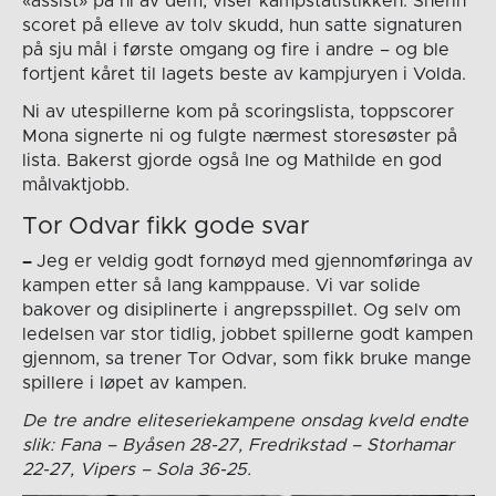
«assist» på ni av dem, viser kampstatistikken. Sherin
scoret på elleve av tolv skudd, hun satte signaturen
på sju mål i første omgang og fire i andre – og ble
fortjent kåret til lagets beste av kampjuryen i Volda.
Ni av utespillerne kom på scoringslista, toppscorer
Mona signerte ni og fulgte nærmest storesøster på
lista. Bakerst gjorde også Ine og Mathilde en god
målvaktjobb.
Tor Odvar fikk gode svar
–
Jeg er veldig godt fornøyd med gjennomføringa av
kampen etter så lang kamppause. Vi var solide
bakover og disiplinerte i angrepsspillet. Og selv om
ledelsen var stor tidlig, jobbet spillerne godt kampen
gjennom, sa trener Tor Odvar, som fikk bruke mange
spillere i løpet av kampen.
De tre andre eliteseriekampene onsdag kveld endte
slik: Fana – Byåsen 28-27, Fredrikstad – Storhamar
22-27, Vipers – Sola 36-25.