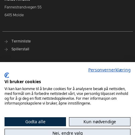
Fannestrandvegen 55
6415 Molde
Terminliste
Spillerstall
Presseakkreditering
Personvernerklæring
Varslingsrutiner
Vi bruker cookies
Kjøp billetter
Vi kan kan komme til å bruke cookies for å analysere besøk på nettsiden,
med formål om å forbedre nettstedet vårt, vise personlig tilpasset innhold
Sesongkort
og for å gi deg en flott nettstedopplevelse. For mer informasjon om
informasjonskapslene vi bruker, åpne innstillingene.
Godta alle
Kun nødvendige
Nei, endre valg