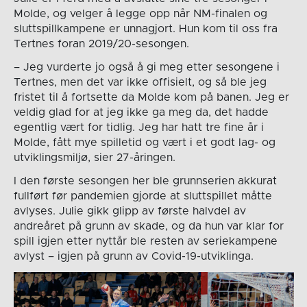
Molde, og velger å legge opp når NM-finalen og
sluttspillkampene er unnagjort. Hun kom til oss fra
Tertnes foran 2019/20-sesongen.
– Jeg vurderte jo også å gi meg etter sesongene i
Tertnes, men det var ikke offisielt, og så ble jeg
fristet til å fortsette da Molde kom på banen. Jeg er
veldig glad for at jeg ikke ga meg da, det hadde
egentlig vært for tidlig. Jeg har hatt tre fine år i
Molde, fått mye spilletid og vært i et godt lag- og
utviklingsmiljø, sier 27-åringen.
I den første sesongen her ble grunnserien akkurat
fullført før pandemien gjorde at sluttspillet måtte
avlyses. Julie gikk glipp av første halvdel av
andreåret på grunn av skade, og da hun var klar for
spill igjen etter nyttår ble resten av seriekampene
avlyst – igjen på grunn av Covid-19-utviklinga.