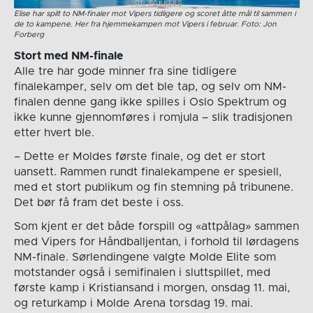
Elise har spilt to NM-finaler mot Vipers tidligere og scoret åtte mål til sammen i
de to kampene. Her fra hjemmekampen mot Vipers i februar. Foto: Jon
Forberg
Stort med NM-finale
Alle tre har gode minner fra sine tidligere
finalekamper, selv om det ble tap, og selv om NM-
finalen denne gang ikke spilles i Oslo Spektrum og
ikke kunne gjennomføres i romjula – slik tradisjonen
etter hvert ble.
– Dette er Moldes første finale, og det er stort
uansett. Rammen rundt finalekampene er spesiell,
med et stort publikum og fin stemning på tribunene.
Det bør få fram det beste i oss.
Som kjent er det både forspill og «attpålag» sammen
med Vipers for Håndballjentan, i forhold til lørdagens
NM-finale. Sørlendingene valgte Molde Elite som
motstander også i semifinalen i sluttspillet, med
første kamp i Kristiansand i morgen, onsdag 11. mai,
og returkamp i Molde Arena torsdag 19. mai.