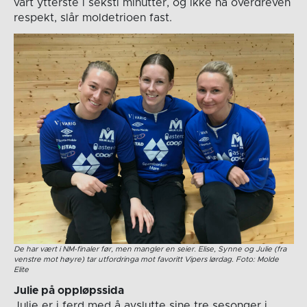
vårt ytterste i seksti minutter, og ikke ha overdreven
respekt, slår moldetrioen fast.
De har vært i NM-finaler før, men mangler en seier. Elise, Synne og Julie (fra
venstre mot høyre) tar utfordringa mot favoritt Vipers lørdag. Foto: Molde
Elite
Julie på oppløpssida
Julie er i ferd med å avslutte sine tre sesonger i