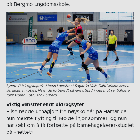
på Bergmo ungdomsskole.
Synne (t.h.) og kaptein Sherin i duell mot Ragnhild Valle Dahl i Molde Arena
sist lagene møttes. Nå er de forberedt på nye utfordringer mot vår tidligere
toppscorer. Foto: Jon Forberg
Viktig venstrehendt bidragsyter
Elise hadde unnagjort tre høyskoleår på Hamar da
hun meldte flytting til Molde i fjor sommer, og hun
har søkt om å få fortsette på barnehagelærer-studiet
på «nettet».