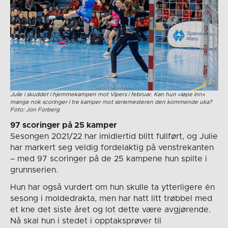
Julie i skuddet i hjemmekampen mot Vipers i februar. Kan hun «løpe inn»
mange nok scoringer i tre kamper mot seriemesteren den kommende uka?
Foto: Jon Forberg
97 scoringer på 25 kamper
Sesongen 2021/22 har imidlertid blitt fullført, og Julie
har markert seg veldig fordelaktig på venstrekanten
– med 97 scoringer på de 25 kampene hun spilte i
grunnserien.
Hun har også vurdert om hun skulle ta ytterligere én
sesong i moldedrakta, men har hatt litt trøbbel med
et kne det siste året og lot dette være avgjørende.
Nå skal hun i stedet i opptaksprøver til