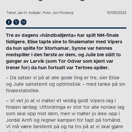
Tekst: Jan H. Indbjør, Foto: Jon Forberg
10/05/2022
Tre av dagens «håndballjenta» har spilt NM-finale
tidligere. Elise tapte sine to finalemøter med Vipers
da hun spilte for Storhamar, Synne var hennes
medspiller i den første av dem, og Julie ble slått to
ganger av Larvik (som Tor Odvar som kjent var
trener for) da hun fortsatt var Tertnes-spiller.
– Da satser vi på at alle gode ting er tre, sier Elise
og Julie samstemt og optimistisk – med tanke på sin
finalestatistikk.
– Vi vet jo at vi møter et veldig godt Vipers-lag i
finalen lørdag. Utfordringa er stor for alle norske lag
som skal opp mot dem, men vi møter jo ikke opp i
Jordal Amfi og regner kampen for tapt på forhånd.
Vi må være bestemt på og ha tro på at vi skal gjøre