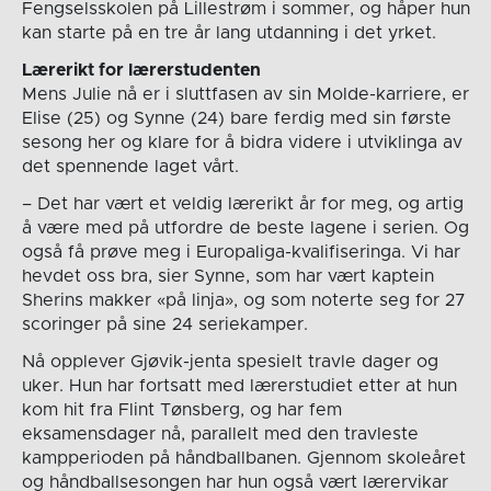
Fengselsskolen på Lillestrøm i sommer, og håper hun
kan starte på en tre år lang utdanning i det yrket.
Lærerikt for lærerstudenten
Mens Julie nå er i sluttfasen av sin Molde-karriere, er
Elise (25) og Synne (24) bare ferdig med sin første
sesong her og klare for å bidra videre i utviklinga av
det spennende laget vårt.
– Det har vært et veldig lærerikt år for meg, og artig
å være med på utfordre de beste lagene i serien. Og
også få prøve meg i Europaliga-kvalifiseringa. Vi har
hevdet oss bra, sier Synne, som har vært kaptein
Sherins makker «på linja», og som noterte seg for 27
scoringer på sine 24 seriekamper.
Nå opplever Gjøvik-jenta spesielt travle dager og
uker. Hun har fortsatt med lærerstudiet etter at hun
kom hit fra Flint Tønsberg, og har fem
eksamensdager nå, parallelt med den travleste
kampperioden på håndballbanen. Gjennom skoleåret
og håndballsesongen har hun også vært lærervikar