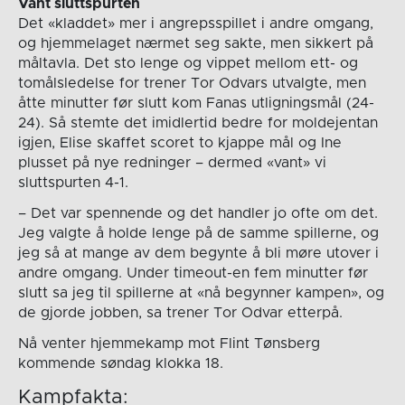
Vant sluttspurten
Det «kladdet» mer i angrepsspillet i andre omgang,
og hjemmelaget nærmet seg sakte, men sikkert på
måltavla. Det sto lenge og vippet mellom ett- og
tomålsledelse for trener Tor Odvars utvalgte, men
åtte minutter før slutt kom Fanas utligningsmål (24-
24). Så stemte det imidlertid bedre for moldejentan
igjen, Elise skaffet scoret to kjappe mål og Ine
plusset på nye redninger – dermed «vant» vi
sluttspurten 4-1.
– Det var spennende og det handler jo ofte om det.
Jeg valgte å holde lenge på de samme spillerne, og
jeg så at mange av dem begynte å bli møre utover i
andre omgang. Under timeout-en fem minutter før
slutt sa jeg til spillerne at «nå begynner kampen», og
de gjorde jobben, sa trener Tor Odvar etterpå.
Nå venter hjemmekamp mot Flint Tønsberg
kommende søndag klokka 18.
Kampfakta: