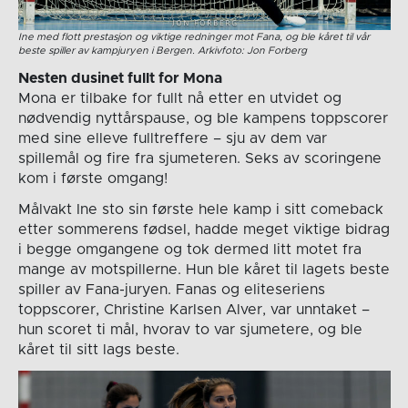
Ine med flott prestasjon og viktige redninger mot Fana, og ble kåret til vår
beste spiller av kampjuryen i Bergen. Arkivfoto: Jon Forberg
Nesten dusinet fullt for Mona
Mona er tilbake for fullt nå etter en utvidet og
nødvendig nyttårspause, og ble kampens toppscorer
med sine elleve fulltreffere – sju av dem var
spillemål og fire fra sjumeteren. Seks av scoringene
kom i første omgang!
Målvakt Ine sto sin første hele kamp i sitt comeback
etter sommerens fødsel, hadde meget viktige bidrag
i begge omgangene og tok dermed litt motet fra
mange av motspillerne. Hun ble kåret til lagets beste
spiller av Fana-juryen. Fanas og eliteseriens
toppscorer, Christine Karlsen Alver, var unntaket –
hun scoret ti mål, hvorav to var sjumetere, og ble
kåret til sitt lags beste.