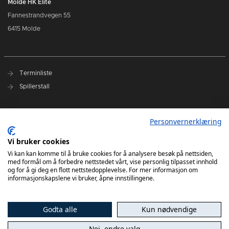
Molde HK Elite
Fannestrandvegen 55
6415 Molde
Terminliste
Spillerstall
Presseakkreditering
Personvernerklæring
Varslingsrutiner
Vi bruker cookies
Kjøp billetter
Vi kan kan komme til å bruke cookies for å analysere besøk på nettsiden,
med formål om å forbedre nettstedet vårt, vise personlig tilpasset innhold
Sesongkort
og for å gi deg en flott nettstedopplevelse. For mer informasjon om
informasjonskapslene vi bruker, åpne innstillingene.
Godta alle
Kun nødvendige
Nei, endre valg