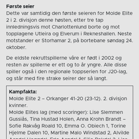
Første seier
Dette var samtidig den første seieren for Molde Elite
2 i 2. divisjon denne høsten, etter tre tap
innledningsvis mot Charlottenlund borte og mot
topplagene Utleira og Elverum i Rekneshallen. Neste
motstander er Storhamar 2, på bortebane søndag 24.
oktober.
De eldste rekruttspillerne våre er født i 2002 og
resten av spillerne er ett og to år yngre. Alle disse
spiller også i den regionale toppserien for J20-lag,
og står med fire strake seirer der så langt.
Kampfakta:
Molde Elite 2 – Orkanger 41-20 (23-12). 2. divisjon
kvinner.
Molde Elites lag (med scoringer): Lise Slemmen
Gussiås, Tina Hustad Holen, Anna Krohn Brandt –
Sofie Rakvåg Roald 10, Emma O. Obiech 1, Torine
Hjelme Dalen 10, Martine Malo Windstad 2, Alvilde