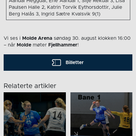
Aandal Heggdal, Erle Aandal 1, Silje Rekdal 3, Lisa
Paulsen Halle 2, Katrin Torvik Eythorsdottir, Julie
Berg Halås 3, Ingrid Sætre Kvalsvik 9(1)
Vi ses i
Molde Arena
søndag 30. august
klokken 16:00
– når
Molde
møter
Fjellhammer
!
Billetter
Relaterte artikler