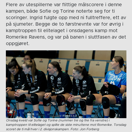
Flere av utespillerne var flittige målscorere i denne
kampen, både Sofie og Torine noterte seg for ti
scoringer. Ingrid fulgte opp med ni fulltreffere, ett av
på sjumeter. Begge de to førstnevnte var for øvrig i
kamptroppen til elitelaget i onsdagens kamp mot
Romerike Ravens, og var på banen i sluttfasen av det
oppgjøret.
Onsdag kveld var Sofie og Torine (nummer tre og fire fra venstre) i
kamptroppen til elitelaget og spilte de siste minuttene mot Romerike. Torsdag
scoret de ti mål hver i 2. divisjonskampen. Foto: Jon Forberg