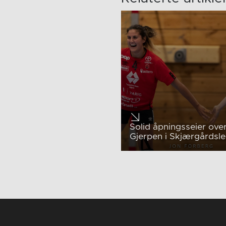
Solid åpningsseier ove
Gjerpen i Skjærgårdsl