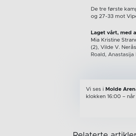
De tre første kam
og 27-33 mot Vip
Laget vårt, med a
Mia Kristine Stran
(2), Vilde V. Nerå
Roald, Anastasija 
Vi ses i
Molde Aren
klokken 16:00
– nå
Relaterte artikle