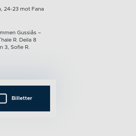
n, 24-23 mot Fana
lemmen Gussiås –
Thale R. Deila 8
n 3, Sofie R.
Billetter