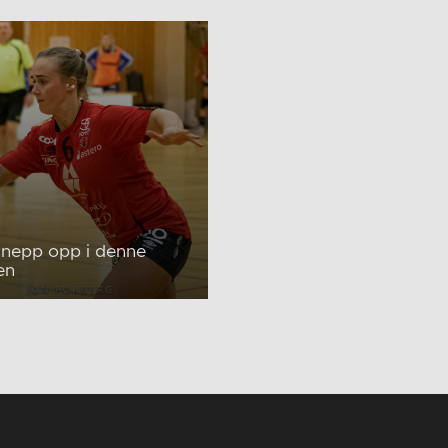
knepp opp i denne
en