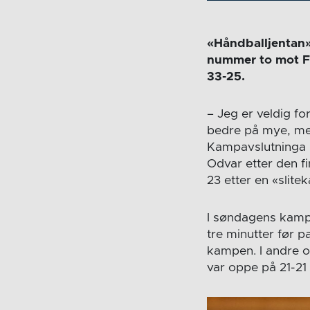
«Håndballjentan»
nummer to mot Fa
33-25.
– Jeg er veldig fo
bedre på mye, men
Kampavslutninga i
Odvar etter den f
23 etter en «slit
I søndagens kamp 
tre minutter før p
kampen. I andre o
var oppe på 21-21 