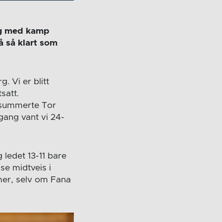
ag med kamp
 så klart som
. Vi er blitt
satt.
ppsummerte Tor
gang vant vi 24-
ledet 13-11 bare
se midtveis i
mer, selv om Fana