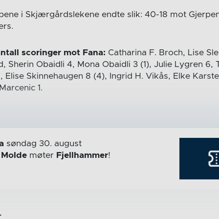
pene i Skjærgårdslekene endte slik: 40-18 mot Gjerpe
ers.
ntall scoringer mot Fana:
Catharina F. Broch, Lise S
d, Sherin Obaidli 4, Mona Obaidli 3 (1), Julie Lygren 6, 
s, Elise Skinnehaugen 8 (4), Ingrid H. Vikås, Elke Karste
Marcenic 1.
a
søndag 30. august
r
Molde
møter
Fjellhammer
!
r