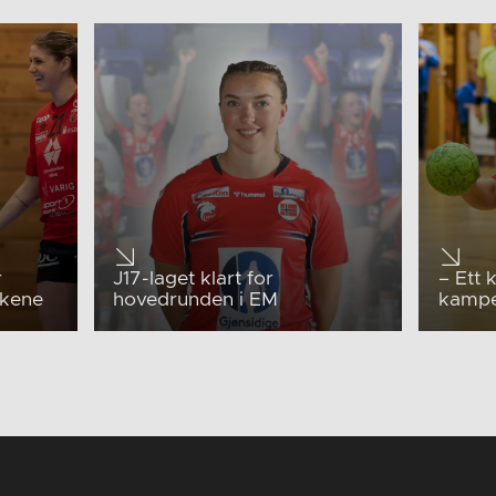
r
J17-laget klart for
– Ett 
ekene
hovedrunden i EM
kamp