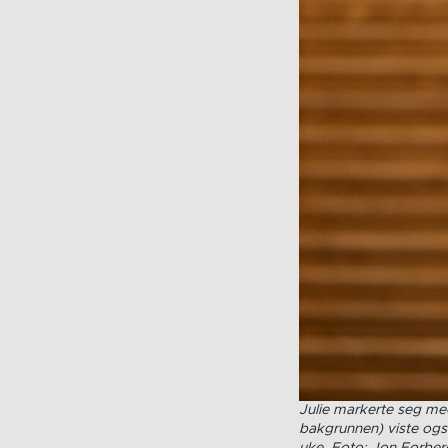
Julie markerte seg me
bakgrunnen) viste ogs
uke. Foto: Jon Forber