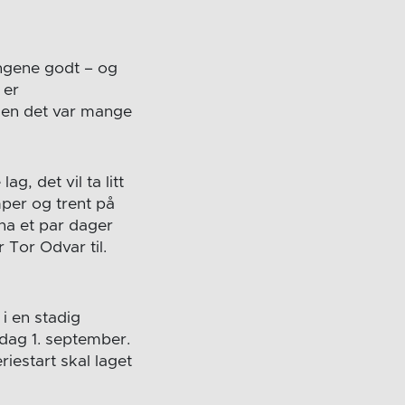
ningene godt – og
 er
 men det var mange
g, det vil ta litt
mper og trent på
 ha et par dager
 Tor Odvar til.
i en stadig
dag 1. september.
estart skal laget