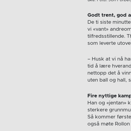
Godt trent, god 
De ti siste minutt
vi «vant» andreom
tilfredsstillende.
som leverte utove
– Husk at vi nå har
tid å lære hverand
nettopp det å vinn
uten ball og hall,
Fire nyttige kamp
Han og «jentan» ka
sterkere grunnmur
Så kommer første 
også møte Rollon 