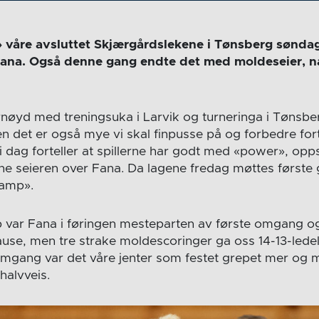
 våre avsluttet Skjærgårdslekene i Tønsberg sønd
na. Også denne gang endte det med moldeseier, nå
rnøyd med treningsuka i Larvik og turneringa i Tønsberg
 det er også mye vi skal finpusse på og forbedre fort
 dag forteller at spillerne har godt med «power», o
ine seieren over Fana. Da lagene fredag møttes første 
ekamp».
var Fana i føringen mesteparten av første omgang og 
ause, men tre strake moldescoringer ga oss 14-13-ledel
mgang var det våre jenter som festet grepet mer og 
halvveis.