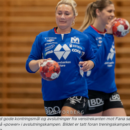
d gode kontringsmål og avslutninger fra venstrekanten mot Fana sø
å «power» i avslutningskampen. Bildet er tatt foran treningskampen 
g