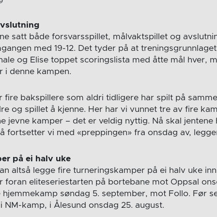
avslutning
ene satt både forsvarsspillet, målvaktspillet og avslut
gangen med 19-12. Det tyder på at treningsgrunnlaget
 Thale og Elise toppet scoringslista med åtte mål hver,
r i denne kampen.
 fire bakspillere som aldri tidligere har spilt på samme la
re og spillet å kjenne. Her har vi vunnet tre av fire ka
e jevne kamper – det er veldig nyttig. Nå skal jentene
 så fortsetter vi med «preppingen» fra onsdag av, legger
er på ei halv uke
n altså legge fire turneringskamper på ei halv uke inn 
 foran eliteseriestarten på bortebane mot Oppsal ons
hjemmekamp søndag 5. september, mot Follo. Før seri
i NM-kamp, i Ålesund onsdag 25. august.