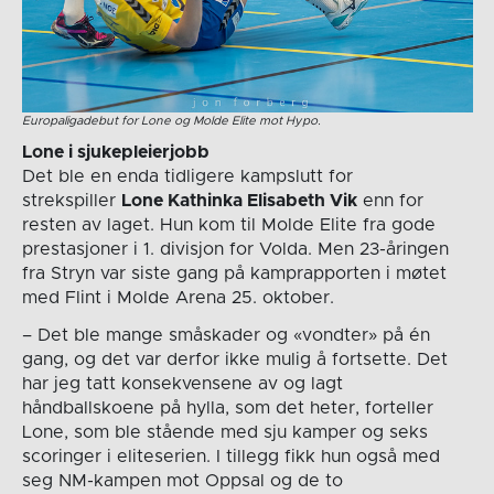
Europaligadebut for Lone og Molde Elite mot Hypo.
Lone i sjukepleierjobb
Det ble en enda tidligere kampslutt for
strekspiller
Lone Kathinka Elisabeth Vik
enn for
resten av laget. Hun kom til Molde Elite fra gode
prestasjoner i 1. divisjon for Volda. Men 23-åringen
fra Stryn var siste gang på kamprapporten i møtet
med Flint i Molde Arena 25. oktober.
– Det ble mange småskader og «vondter» på én
gang, og det var derfor ikke mulig å fortsette. Det
har jeg tatt konsekvensene av og lagt
håndballskoene på hylla, som det heter, forteller
Lone, som ble stående med sju kamper og seks
scoringer i eliteserien. I tillegg fikk hun også med
seg NM-kampen mot Oppsal og de to