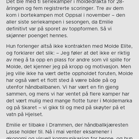
Det ble med ti seriekamper i moldedrakta for 28-
åringen og fem registrerte scoringer. Tre av dem
kom i bortekampen mot Oppsal i november – den
aller siste seriekampen i sesongen, da Emilie
definitivt var på sporet av toppformen. Så vi
skjønner poenget hennes.
Hun forlenger altså ikke kontrakten med Molde Elite,
og forklarer det slik: – Jeg føler at det ikke er riktig
av meg å ta opp en plass for andre som vil spille for
Molde, det kjenner jeg på kropp og motivasjon. Men
jeg ville ikke ha vært dette oppholdet foruten, Molde
har også vært et flott sted å være både på og
utenfor håndballbanen. Vi har vært en fin gjeng
sammen, og mens vi har ventet på flere kamper har
det vært mulig med mange flotte turer i Moldemarka
og på Skaret – vi gikk til og med på skøyter på et
vatn på Hjelset.
Emilie er tilbake i Drammen, der håndballkjæresten
Lasse holder til. Nå i mai venter eksamener i
økonomi og visuell kommunikasjon for henne, og hun