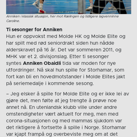
Anniken i klassisk situasjon, her mot Rælingen og tidligere lagvenninne
Caroline.
Ti sesonger for Anniken
Hun er oppvokst med Molde HK og Molde Elite og
har spilt med rød seniordrakt siden hun nådde
alderskravet på 16 år. Det var sommeren 2011, og
MHK var et 2. divisjonslag. Etter ti sesonger
syntes
Anniken Obaidli
tida var moden for nye
utfordringer. Nå skal hun spille for Storhamar, som
fort kan bli en hovedmotstander i Molde Elites jakt
på seriemedalje i kommende sesong.
– Jeg elsker å spille for Molde Elite og er ikke lei av
gjøre det, men følte at jeg trengte å prøve noe
annet nå. En utenlandsk klubb ville under andre
omstendigheter vært aktuelt for meg, men med
corona-situasjonen og med mammas sjukdom var
det riktigere å fortsette å spille i Norge. Storhamar
var kjapt frampå og overbeviste meg om at det