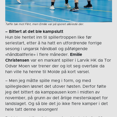
Tøffe tak mot Flint, men Emilie var på sporet allerede der.
–
Bittert at det ble kampslutt
Hun ble hentet inn til spillertroppen like før
seriestart, etter å ha hatt en utfordrende forrige
sesong i ungarsk håndball og påfølgende
«håndballferie» i flere måneder.
Emilie
Christensen
var en markant spiller i Larvik HK da Tor
Odvar Moen var trener der og lot seg overtale da
han ville ha henne til Molde på kort varsel.
– Men jeg måtte spille meg i form, og med
spillegleden løsnet det utover høsten. Derfor følte
jeg det bittert da kamppausen kom i midten av
november, på grunn av det årlige mesterskapet for
landslaget. Og så ble det jo ikke flere kamper i det
hele tatt denne sesongen!