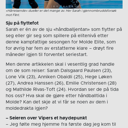
«Hårreisende» dueller er det mange av. Her Sarah i gjennombruddsforsøk
mot Flint.
Sju på flyttefot
Sarah er én av de sju «håndballjentan» som flytter på
seg eller gir seg som spillere på elitenivå etter
denne kampfattige sesongen for Molde Elite, som
for øvrig har fem av erstatterne klare – drøyt fire
måneder igjen til forventet seriestart.
Men denne artikkelen skal i vesentlig grad handle
om de som reiser: Sarah Dalsgaard Paulsen (23),
Lone Vik (23), Anniken Obaidli (25), Hege Løken
(27), Andrea Hanssen (26), Emilie Christensen (28)
og Mathilde Rivas-Toft (24). Hvordan ser de på tida
hos oss? Hva skal de gjøre etter håndballtida i
Molde? Kan det skje at vi får se noen av dem i
moldedrakta igjen?
– Seieren over Vipers et høydepunkt
– Jeg følte meg hjemme fra første dag jeg kom til