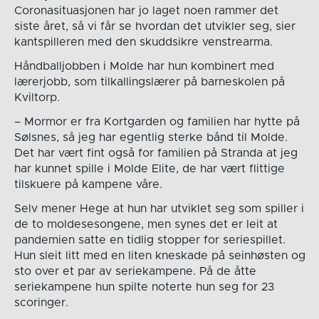
Coronasituasjonen har jo laget noen rammer det
siste året, så vi får se hvordan det utvikler seg, sier
kantspilleren med den skuddsikre venstrearma.
Håndballjobben i Molde har hun kombinert med
lærerjobb, som tilkallingslærer på barneskolen på
Kviltorp.
– Mormor er fra Kortgarden og familien har hytte på
Sølsnes, så jeg har egentlig sterke bånd til Molde.
Det har vært fint også for familien på Stranda at jeg
har kunnet spille i Molde Elite, de har vært flittige
tilskuere på kampene våre.
Selv mener Hege at hun har utviklet seg som spiller i
de to moldesesongene, men synes det er leit at
pandemien satte en tidlig stopper for seriespillet.
Hun sleit litt med en liten kneskade på seinhøsten og
sto over et par av seriekampene. På de åtte
seriekampene hun spilte noterte hun seg for 23
scoringer.