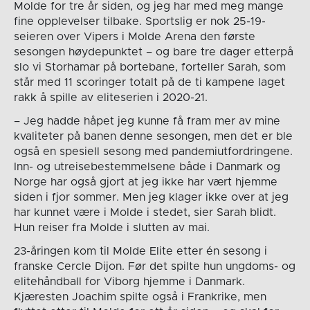
Molde for tre år siden, og jeg har med meg mange
fine opplevelser tilbake. Sportslig er nok 25-19-
seieren over Vipers i Molde Arena den første
sesongen høydepunktet – og bare tre dager etterpå
slo vi Storhamar på bortebane, forteller Sarah, som
står med 11 scoringer totalt på de ti kampene laget
rakk å spille av eliteserien i 2020-21.
– Jeg hadde håpet jeg kunne få fram mer av mine
kvaliteter på banen denne sesongen, men det er ble
også en spesiell sesong med pandemiutfordringene.
Inn- og utreisebestemmelsene både i Danmark og
Norge har også gjort at jeg ikke har vært hjemme
siden i fjor sommer. Men jeg klager ikke over at jeg
har kunnet være i Molde i stedet, sier Sarah blidt.
Hun reiser fra Molde i slutten av mai.
23-åringen kom til Molde Elite etter én sesong i
franske Cercle Dijon. Før det spilte hun ungdoms- og
elitehåndball for Viborg hjemme i Danmark.
Kjæresten Joachim spilte også i Frankrike, men