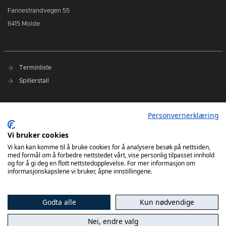
Fannestrandvegen 55
6415 Molde
Terminliste
Spillerstall
Presseakkreditering
Personvernerklæring
Varslingsrutiner
Vi bruker cookies
Kjøp billetter
Vi kan kan komme til å bruke cookies for å analysere besøk på nettsiden,
med formål om å forbedre nettstedet vårt, vise personlig tilpasset innhold
Sesongkort
og for å gi deg en flott nettstedopplevelse. For mer informasjon om
informasjonskapslene vi bruker, åpne innstillingene.
Godta alle
Kun nødvendige
Nei, endre valg