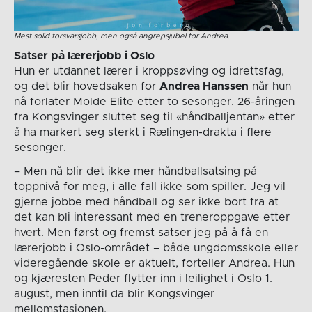
Mest solid forsvarsjobb, men også angrepsjubel for Andrea.
Satser på lærerjobb i Oslo
Hun er utdannet lærer i kroppsøving og idrettsfag,
og det blir hovedsaken for
Andrea Hanssen
når hun
nå forlater Molde Elite etter to sesonger. 26-åringen
fra Kongsvinger sluttet seg til «håndballjentan» etter
å ha markert seg sterkt i Rælingen-drakta i flere
sesonger.
– Men nå blir det ikke mer håndballsatsing på
toppnivå for meg, i alle fall ikke som spiller. Jeg vil
gjerne jobbe med håndball og ser ikke bort fra at
det kan bli interessant med en treneroppgave etter
hvert. Men først og fremst satser jeg på å få en
lærerjobb i Oslo-området – både ungdomsskole eller
videregående skole er aktuelt, forteller Andrea. Hun
og kjæresten Peder flytter inn i leilighet i Oslo 1.
august, men inntil da blir Kongsvinger
mellomstasjonen.