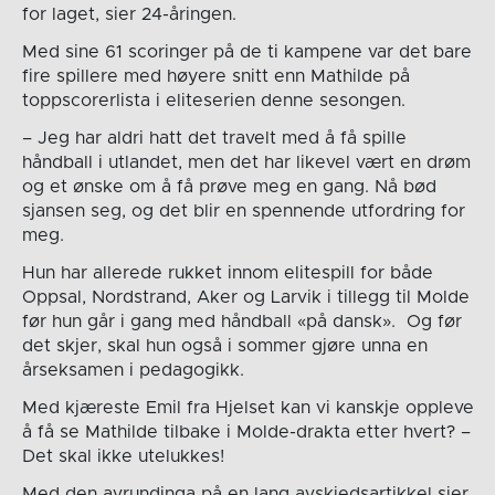
for laget, sier 24-åringen.
Med sine 61 scoringer på de ti kampene var det bare
fire spillere med høyere snitt enn Mathilde på
toppscorerlista i eliteserien denne sesongen.
– Jeg har aldri hatt det travelt med å få spille
håndball i utlandet, men det har likevel vært en drøm
og et ønske om å få prøve meg en gang. Nå bød
sjansen seg, og det blir en spennende utfordring for
meg.
Hun har allerede rukket innom elitespill for både
Oppsal, Nordstrand, Aker og Larvik i tillegg til Molde
før hun går i gang med håndball «på dansk». Og før
det skjer, skal hun også i sommer gjøre unna en
årseksamen i pedagogikk.
Med kjæreste Emil fra Hjelset kan vi kanskje oppleve
å få se Mathilde tilbake i Molde-drakta etter hvert? –
Det skal ikke utelukkes!
Med den avrundinga på en lang avskjedsartikkel sier