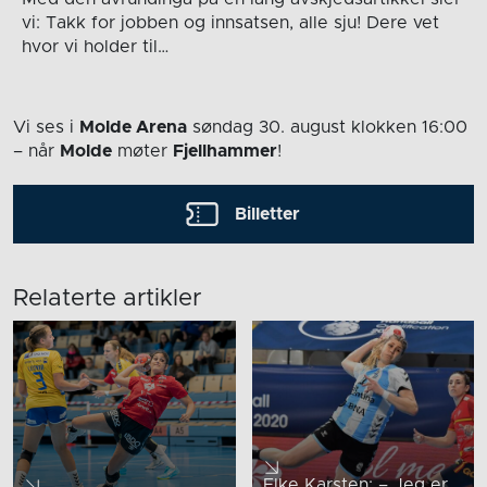
vi: Takk for jobben og innsatsen, alle sju! Dere vet
hvor vi holder til…
Vi ses i
Molde Arena
søndag 30. august
klokken 16:00
– når
Molde
møter
Fjellhammer
!
Billetter
Relaterte artikler
Elke Karsten: – Jeg er