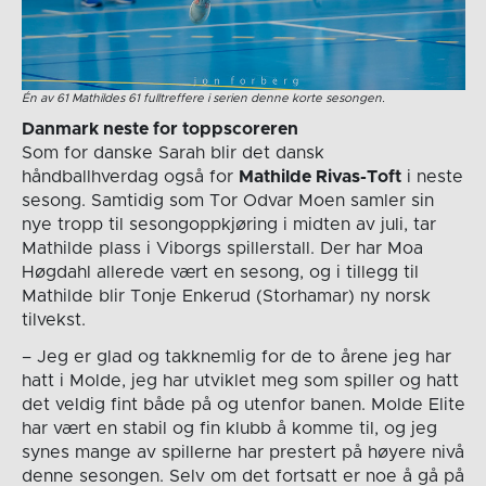
Én av 61 Mathildes 61 fulltreffere i serien denne korte sesongen.
Danmark neste for toppscoreren
Som for danske Sarah blir det dansk
håndballhverdag også for
Mathilde Rivas-Toft
i neste
sesong. Samtidig som Tor Odvar Moen samler sin
nye tropp til sesongoppkjøring i midten av juli, tar
Mathilde plass i Viborgs spillerstall. Der har Moa
Høgdahl allerede vært en sesong, og i tillegg til
Mathilde blir Tonje Enkerud (Storhamar) ny norsk
tilvekst.
– Jeg er glad og takknemlig for de to årene jeg har
hatt i Molde, jeg har utviklet meg som spiller og hatt
det veldig fint både på og utenfor banen. Molde Elite
har vært en stabil og fin klubb å komme til, og jeg
synes mange av spillerne har prestert på høyere nivå
denne sesongen. Selv om det fortsatt er noe å gå på