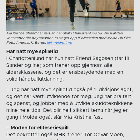
Mia Kristine Strand har lært sin håndball i Charlottenlund SK. Nå skal den
venstrehendte høyrekanten ta steget opp til eliteserien med Molde HK Elite.
Foto: Andreas K. Berge,
kvinneidrett.no
Har hatt mye spilletid
I Charlottenlund har hun hatt Erlend Sagosen (far til
Sander og Ine) som trener opp gjennom alle
aldersklassene, og det er ensbetydende med en
solid håndballutdanning.
– Jeg har hatt mye spilletid også på 1. divisjonslaget,
og det har vært utviklende for meg. Jeg har bra fart
og spenst, og jobber med å utvikle skuddteknikkene
mine hele tida. Det blir helt sikkert tema når jeg er i
gang i Molde også, slår Mia Kristine fast.
–
Moden for eliteseriespill
Det bekrefter også MHK-trener Tor Odvar Moen,