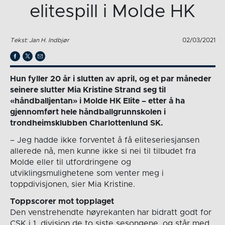
elitespill i Molde HK
Tekst: Jan H. Indbjør
02/03/2021
Hun fyller 20 år i slutten av april, og et par måneder
seinere slutter Mia Kristine Strand seg til
«håndballjentan» i Molde HK Elite – etter å ha
gjennomført hele håndballgrunnskolen i
trondheimsklubben Charlottenlund SK.
– Jeg hadde ikke forventet å få eliteseriesjansen
allerede nå, men kunne ikke si nei til tilbudet fra
Molde eller til utfordringene og
utviklingsmulighetene som venter meg i
toppdivisjonen, sier Mia Kristine.
Toppscorer mot topplaget
Den venstrehendte høyrekanten har bidratt godt for
CSK i 1. divisjon de to siste sesongene, og står med