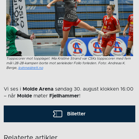
Toppscorer mot topplaget: Mia Kristine Strand var CSKs toppscorer med fem
mål i 28-28-kampen borte mot serieleder Follo forleden. Foto: Andreas K.
Berge,
kvinneidrett.no
Vi ses i
Molde Arena
søndag 30. august
klokken 16:00
– når
Molde
møter
Fjellhammer
!
Billetter
Relaterte artikler