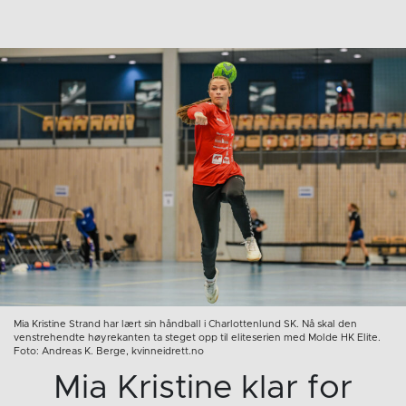
Mia Kristine Strand har lært sin håndball i Charlottenlund SK. Nå skal den
venstrehendte høyrekanten ta steget opp til eliteserien med Molde HK Elite.
Foto: Andreas K. Berge, kvinneidrett.no
Mia Kristine klar for