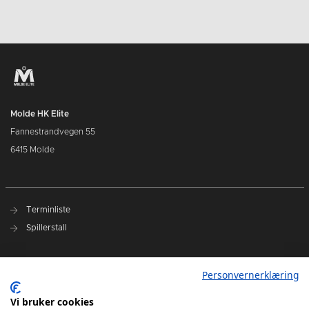
Molde HK Elite
Fannestrandvegen 55
6415 Molde
Terminliste
Spillerstall
Presseakkreditering
Personvernerklæring
Varslingsrutiner
Vi bruker cookies